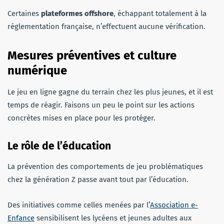
Certaines
plateformes offshore
, échappant totalement à la
réglementation française, n’effectuent aucune vérification.
Mesures préventives et culture
numérique
Le jeu en ligne gagne du terrain chez les plus jeunes, et il est
temps de réagir. Faisons un peu le point sur les actions
concrètes mises en place pour les protéger.
Le rôle de l’éducation
La prévention des comportements de jeu problématiques
chez la génération Z passe avant tout par l’éducation.
Des initiatives comme celles menées par l’
Association e-
Enfance
sensibilisent les lycéens et jeunes adultes aux