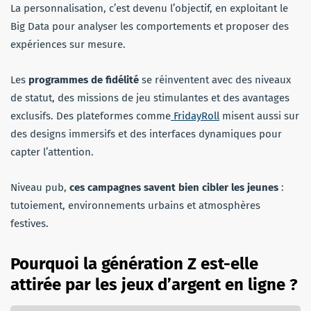
La personnalisation, c’est devenu l’objectif, en exploitant le
Big Data pour analyser les comportements et proposer des
expériences sur mesure.
Les
programmes de fidélité
se réinventent avec des niveaux
de statut, des missions de jeu stimulantes et des avantages
exclusifs. Des plateformes comme
FridayRoll
misent aussi sur
des designs immersifs et des interfaces dynamiques pour
capter l’attention.
Niveau pub,
ces campagnes savent bien cibler les jeunes
:
tutoiement, environnements urbains et atmosphères
festives.
Pourquoi la génération Z est-elle
attirée par les jeux d’argent en ligne ?