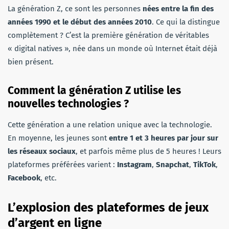
La génération Z, ce sont les personnes
nées entre la fin des
années 1990 et le début des années 2010
. Ce qui la distingue
complètement ? C’est la première génération de véritables
« digital natives », née dans un monde où Internet était déjà
bien présent.
Comment la génération Z utilise les
nouvelles technologies ?
Cette génération a une relation unique avec la technologie.
En moyenne, les jeunes sont
entre 1 et 3 heures par jour sur
les réseaux sociaux
, et parfois même plus de 5 heures ! Leurs
plateformes préférées varient :
Instagram
,
Snapchat
,
TikTok
,
Facebook
, etc.
L’explosion des plateformes de jeux
d’argent en ligne