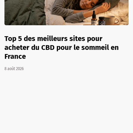
Top 5 des meilleurs sites pour
acheter du CBD pour le sommeil en
France
8 août 2026