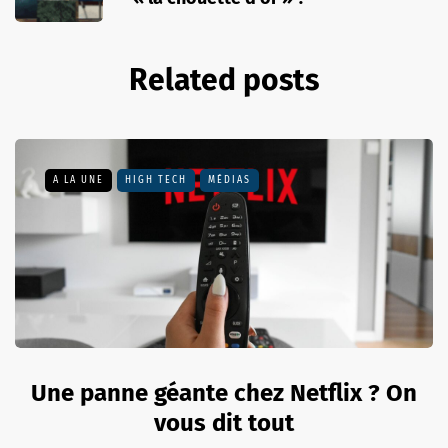
Related posts
A LA UNE
HIGH TECH
MÉDIAS
Une panne géante chez Netflix ? On
vous dit tout