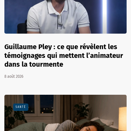
Guillaume Pley : ce que révèlent les
témoignages qui mettent l’animateur
dans la tourmente
8 août 2026
SANTÉ