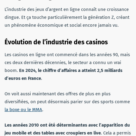
L’industrie des jeux d’argent en ligne connaît une croissance
dingue. Et ça touche particulièrement la génération Z, créant
un phénomène économique et social encore jamais vu.
Évolution de l’industrie des casinos
Les casinos en ligne ont commencé dans les années 90, mais
ces deux dernières décennies, le secteur a connu un vrai
boom.
En 2024, le chiffre d’affaires a atteint 2,5 milliards
d’euros en France
.
On voit aussi maintenant des offres de plus en plus
diversifiées, on peut désormais parier sur des sports comme
la boxe ou le MMA
.
Les années 2010 ont été déterminantes avec l’apparition du
jeu mobile et des tables avec croupiers en live
. Cela a permis