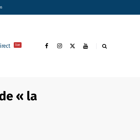
ns
direct
live
de « la