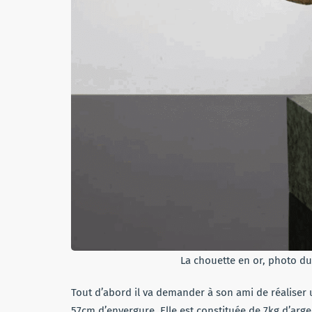
La chouette en or, photo du 
Tout d’abord il va demander à son ami de réaliser
57cm d’envergure. Elle est constituée de 7kg d’arg