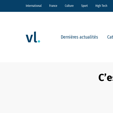
International
France
Culture
Sport
High Tech
Dernières actualités
Ca
C’e