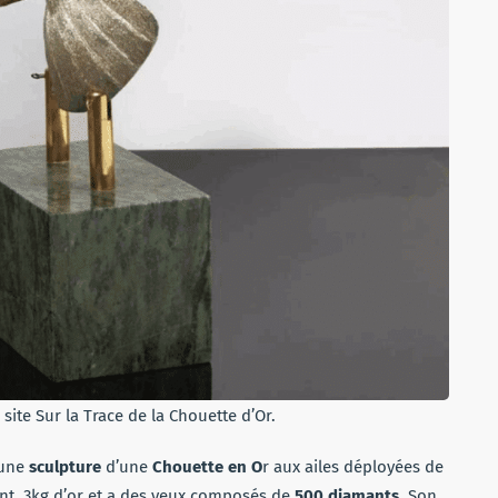
site Sur la Trace de la Chouette d’Or.
 une
sculpture
d’une
Chouette en O
r aux ailes déployées de
ent, 3kg d’or et a des yeux composés de
500 diamants
. Son