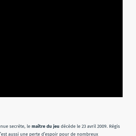
enue secrète, le
maître du jeu
décède le 23 avril 2009. Régis
C’est aussi une perte d’espoir pour de nombreux