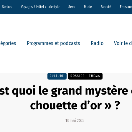
Sorties
Voyages / Hôtel / Lifestyle
Sexo
Mode
Beauté
Émissio
tégories
Programmes et podcasts
Radio
Voir le 
CULTURE
DOSSIER - THEMA
st quoi le grand mystère 
chouette d’or » ?
13 mai 2025