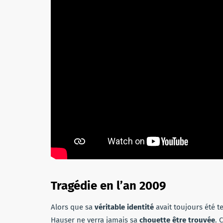
Tragédie en l’an 2009
Alors que sa
véritable identité
avait toujours été t
Hauser ne verra jamais sa
chouette être trouvée
. 