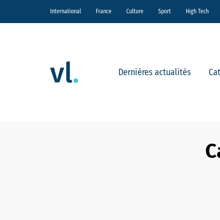
International
France
Culture
Sport
High Tech
Dernières actualités
Ca
C