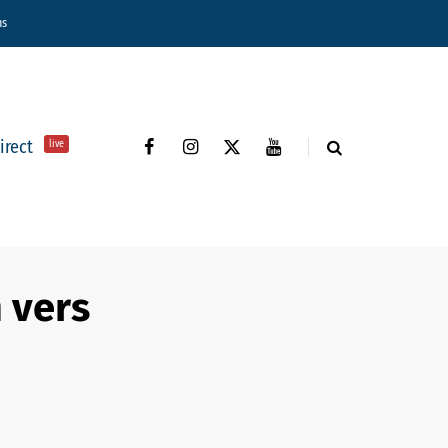
ns
direct
live
 vers