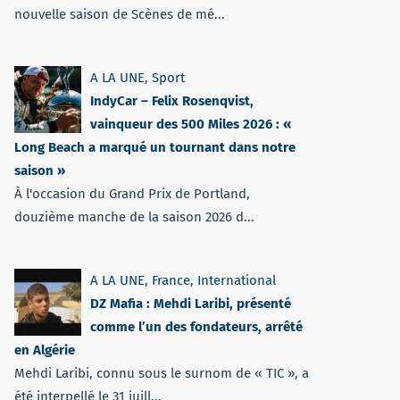
nouvelle saison de Scènes de mé...
A LA UNE
,
Sport
IndyCar – Felix Rosenqvist,
vainqueur des 500 Miles 2026 : «
Long Beach a marqué un tournant dans notre
saison »
À l'occasion du Grand Prix de Portland,
douzième manche de la saison 2026 d...
A LA UNE
,
France
,
International
DZ Mafia : Mehdi Laribi, présenté
comme l’un des fondateurs, arrêté
en Algérie
Mehdi Laribi, connu sous le surnom de « TIC », a
été interpellé le 31 juill...