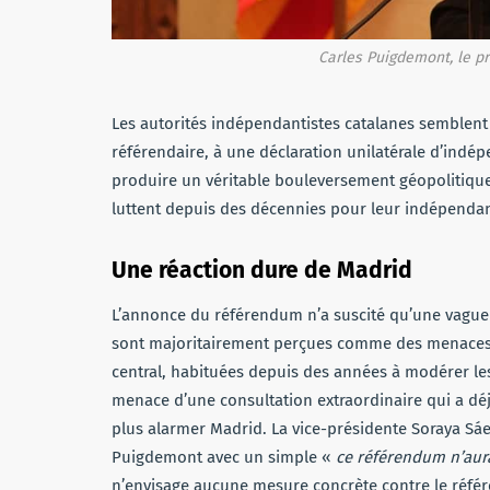
Carles Puigdemont, le p
Les autorités indépendantistes catalanes semblent 
référendaire, à une déclaration unilatérale d’indé
produire un véritable bouleversement géopolitiq
luttent depuis des décennies pour leur indépenda
Une réaction dure de Madrid
L’annonce du référendum n’a suscité qu’une vague i
sont majoritairement perçues comme des menaces et
central, habituées depuis des années à modérer les
menace d’une consultation extraordinaire qui a dé
plus alarmer Madrid. La vice-présidente Soraya Sáe
Puigdemont avec un simple «
ce référendum n’aura
n’envisage aucune mesure concrète contre le référ