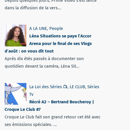
Depuis quelques jours, Prime Vidéo s'est lancé
dans la diffusion de la vers...
A LA UNE
,
People
Léna Situations se paye l’Accor
Arena pour le final de ses Vlogs
d’août : on vous dit tout
Après dix étés passés à documenter son
quotidien devant la caméra, Léna Sit...
La Loi des Séries 📺
,
LE CLUB
,
Séries
Tv
Récré A2 – Bertrand Boucheroy |
Croque Le Club #7
Croque Le Club fait son grand retour cet été avec
ses émissions spéciales. ...