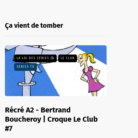
Ça vient de tomber
LA LOI DES SÉRIES 📺
LE CLUB
SÉRIES TV
Récré A2 - Bertrand
Boucheroy | Croque Le Club
#7