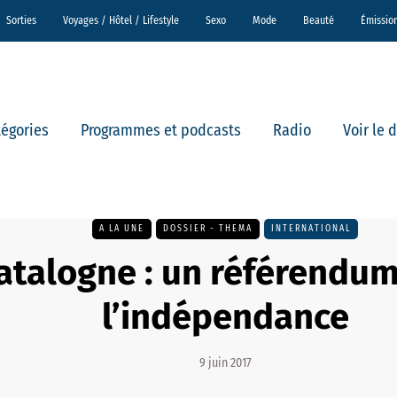
Sorties
Voyages / Hôtel / Lifestyle
Sexo
Mode
Beauté
Émissio
tégories
Programmes et podcasts
Radio
Voir le 
A LA UNE
DOSSIER - THEMA
INTERNATIONAL
atalogne : un référendum
l’indépendance
9 juin 2017