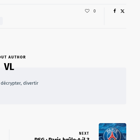
0
OUT AUTHOR
VL
décrypter, divertir
NEXT