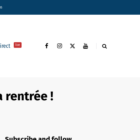
ns
direct
live
a rentrée !
Subscribe and follow