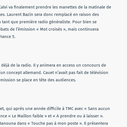
Calvi va finalement prendre les manettes de la matinale de
istes. Laurent Bazin sera donc remplacé en raison des
tant que première radio généraliste. Pour bien se
débats de l’émission « Mot croisés », mais continuera
France 5.
it déjà de la radio. Il y animera en access un concours de
d’un concept allemand. Cauet n’avait pas fait de télévision
 émission se place en tête des audiences.
bet, qui après une année difficile à TMC avec « Sans aucun
ce « Le Maillon faible » et « A prendre ou à laisser ».
 Hanouna dans « Touche pas à mon poste ». Il présentera