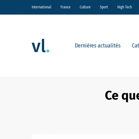
International
France
Culture
Sport
High Tech
Dernières actualités
Ca
Ce que