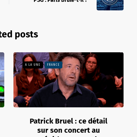
PSG : Paris brûle-t-il ?
ted posts
A LA UNE
FRANCE
Patrick Bruel : ce détail
sur son concert au