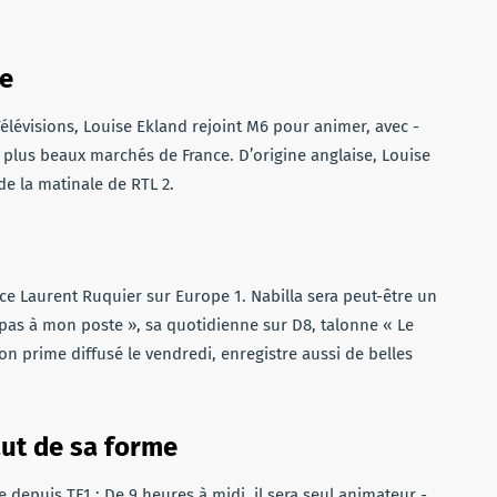
ue
élévisions, Louise Ekland rejoint M6 pour animer, avec ­
plus beaux ­marchés de France. ­D’origine anglaise, Louise
de la matinale de RTL 2.
ce Laurent Ruquier sur Europe 1. Nabilla sera peut-être un
pas à mon poste », sa quotidienne sur D8, talonne « Le
on prime diffusé le vendredi, ­enregistre aussi de belles
ut de sa forme
 depuis TF1 : De 9 heures à midi, il sera seul animateur ­