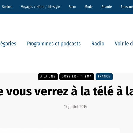
Sorties
Voyages / Hôtel / Lifestyle
Sexo
Mode
Beauté
Émissio
tégories
Programmes et podcasts
Radio
Voir le 
A LA UNE
DOSSIER - THEMA
FRANCE
 vous verrez à la télé à l
17 juillet 2014