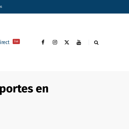
ns
direct
live
 portes en