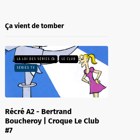
Ça vient de tomber
LA LOI DES SÉRIES 📺
LE CLUB
SÉRIES TV
Récré A2 - Bertrand
Boucheroy | Croque Le Club
#7