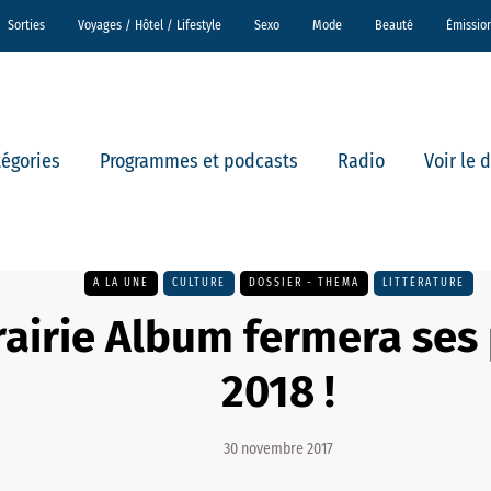
Sorties
Voyages / Hôtel / Lifestyle
Sexo
Mode
Beauté
Émissio
tégories
Programmes et podcasts
Radio
Voir le 
A LA UNE
CULTURE
DOSSIER - THEMA
LITTÉRATURE
rairie Album fermera ses
2018 !
30 novembre 2017