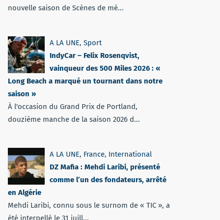
nouvelle saison de Scènes de mé...
A LA UNE
,
Sport
IndyCar – Felix Rosenqvist,
vainqueur des 500 Miles 2026 : «
Long Beach a marqué un tournant dans notre
saison »
À l'occasion du Grand Prix de Portland,
douzième manche de la saison 2026 d...
A LA UNE
,
France
,
International
DZ Mafia : Mehdi Laribi, présenté
comme l’un des fondateurs, arrêté
en Algérie
Mehdi Laribi, connu sous le surnom de « TIC », a
été interpellé le 31 juill...