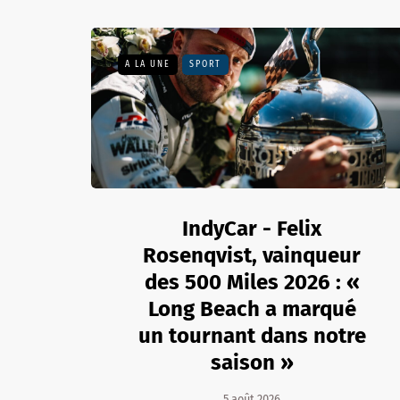
A LA UNE
SPORT
IndyCar - Felix
Rosenqvist, vainqueur
des 500 Miles 2026 : «
Long Beach a marqué
un tournant dans notre
saison »
5 août 2026