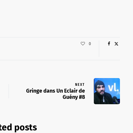
0
NEXT
Gringe dans Un Eclair de
Guény #8
ted posts