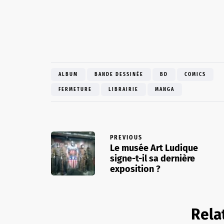
ALBUM
BANDE DESSINÉE
BD
COMICS
FERMETURE
LIBRAIRIE
MANGA
PREVIOUS
Le musée Art Ludique
signe-t-il sa dernière
exposition ?
Rela