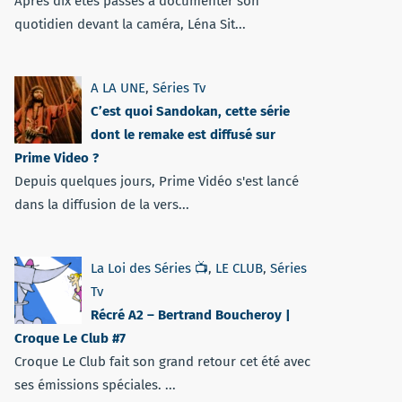
Après dix étés passés à documenter son
quotidien devant la caméra, Léna Sit...
A LA UNE
,
Séries Tv
C’est quoi Sandokan, cette série
dont le remake est diffusé sur
Prime Video ?
Depuis quelques jours, Prime Vidéo s'est lancé
dans la diffusion de la vers...
La Loi des Séries 📺
,
LE CLUB
,
Séries
Tv
Récré A2 – Bertrand Boucheroy |
Croque Le Club #7
Croque Le Club fait son grand retour cet été avec
ses émissions spéciales. ...