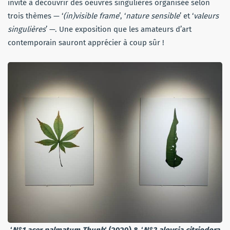
invité à découvrir des oeuvres singulières organisée selon
trois thèmes — ‘
(in)visible frame
’, ‘
nature sensible
’ et ‘
valeurs
singulières
’ —. Une exposition que les amateurs d’art
contemporain sauront apprécier à coup sûr !
‘
N°1 acer
palmat
um Thunb
‘ (2020) & ‘
N°2 aloysia citriodora