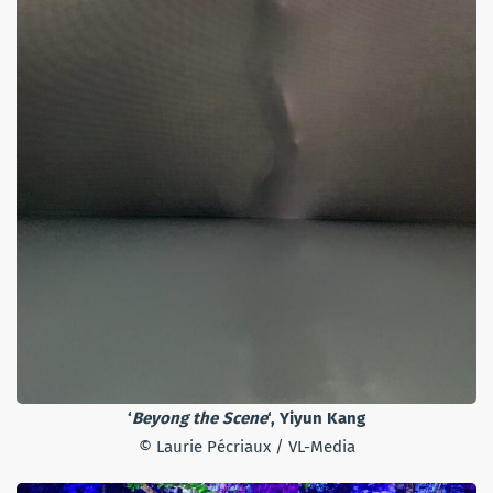
‘
Beyong the Scene
‘, Yiyun Kang
© Laurie Pécriaux / VL-Media