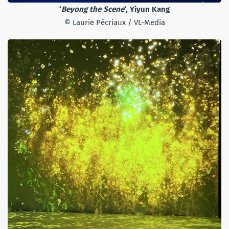
‘
Beyong the Scene
‘, Yiyun Kang
© Laurie Pécriaux / VL-Media