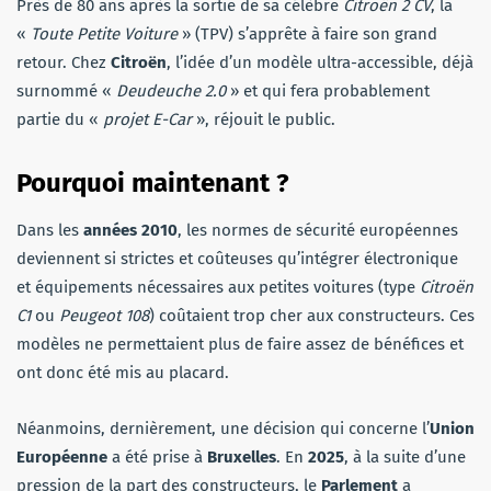
Près de 80 ans après la sortie de sa célèbre
Citroën 2 CV
, la
«
Toute Petite Voiture
» (TPV) s’apprête à faire son grand
retour. Chez
Citroën
, l’idée d’un modèle ultra-accessible, déjà
surnommé «
Deudeuche 2.0
» et qui fera probablement
partie du «
projet
E-Car
», réjouit le public.
Pourquoi maintenant ?
Dans les
années
2010
, les normes de sécurité européennes
deviennent si strictes et coûteuses qu’intégrer électronique
et équipements nécessaires aux petites voitures (type
Citroën
C1
ou
Peugeot 108
) coûtaient trop cher aux constructeurs. Ces
modèles ne permettaient plus de faire assez de bénéfices et
ont donc été mis au placard.
Néanmoins, dernièrement, une décision qui concerne l’
Union
Européenne
a été prise à
Bruxelles
. En
2025
, à la suite d’une
pression de la part des constructeurs, le
Parlement
a