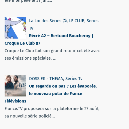
été interpellé le 31 juill...
La Loi des Séries 📺
,
LE CLUB
,
Séries
Tv
Récré A2 – Bertrand Boucheroy |
Croque Le Club #7
Croque Le Club fait son grand retour cet été avec
ses émissions spéciales. ...
DOSSIER - THEMA
,
Séries Tv
On regarde ou pas ? Les évaporés,
le nouveau polar de France
Télévisions
France.TV proposera sur la plateforme le 27 août,
sa nouvelle série policiè...