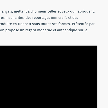
français, mettant à l’honneur celles et ceux qui fabriquent,
res inspirantes, des reportages immersifs et des
roduire en France » sous toutes ses formes. Présentée par
sion propose un regard moderne et authentique sur le