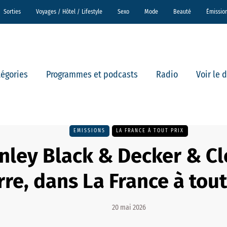
Sorties
Voyages / Hôtel / Lifestyle
Sexo
Mode
Beauté
Émissio
tégories
Programmes et podcasts
Radio
Voir le 
EMISSIONS
LA FRANCE À TOUT PRIX
nley Black & Decker & Cl
rre, dans La France à tout
20 mai 2026