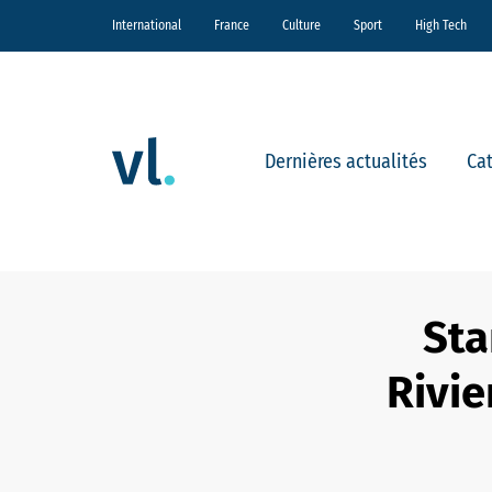
International
France
Culture
Sport
High Tech
Dernières actualités
Ca
Sta
Rivie