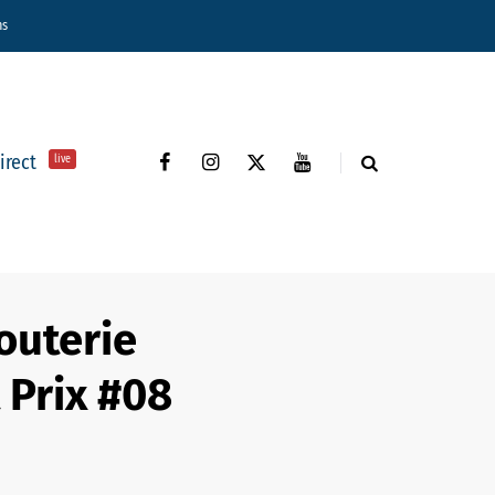
ns
direct
live
outerie
 Prix #08