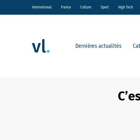
International
France
Culture
Sport
High Tech
Dernières actualités
Ca
C’e