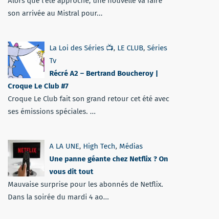
Alors que l'été approche, une nouvelle va faire
son arrivée au Mistral pour...
La Loi des Séries 📺
,
LE CLUB
,
Séries
Tv
Récré A2 – Bertrand Boucheroy |
Croque Le Club #7
Croque Le Club fait son grand retour cet été avec
ses émissions spéciales. ...
A LA UNE
,
High Tech
,
Médias
Une panne géante chez Netflix ? On
vous dit tout
Mauvaise surprise pour les abonnés de Netflix.
Dans la soirée du mardi 4 ao...