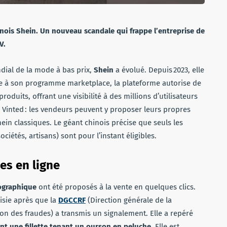
nois Shein. Un nouveau scandale qui frappe l’entreprise de
V.
al de la mode à bas prix,
Shein
a évolué. Depuis 2023, elle
e à son programme marketplace, la plateforme autorise de
oduits, offrant une visibilité à des millions d’utilisateurs
inted : les vendeurs peuvent y proposer leurs propres
hein classiques. Le géant chinois précise que seuls les
iétés, artisans) sont pour l’instant éligibles.
es en ligne
nographique
ont été proposés à la vente en quelques clics.
aisie après que la
DGCCRF
(Direction générale de la
on des fraudes) a transmis un signalement. Elle a repéré
t une fillette tenant un ourson en peluche
. Elle est