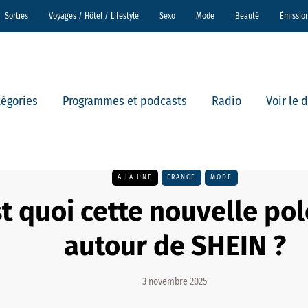
Sorties
Voyages / Hôtel / Lifestyle
Sexo
Mode
Beauté
Émissio
tégories
Programmes et podcasts
Radio
Voir le 
A LA UNE
FRANCE
MODE
st quoi cette nouvelle p
autour de SHEIN ?
3 novembre 2025