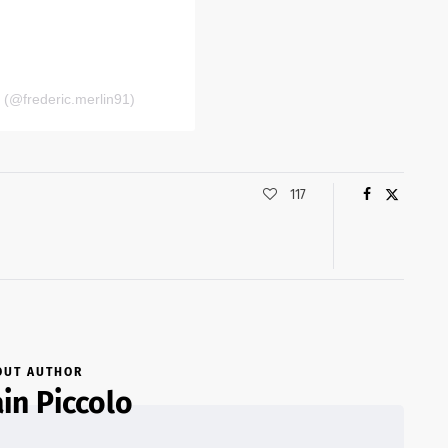
 (@frederic.merlin91)
117
OUT AUTHOR
n Piccolo