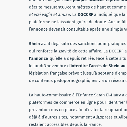
décrite mesurant 80 centimètres de haut et comme
et vrai vagin et anus
». La
DGCCRF
a indiqué que la d
plateforme ne laissaient guère de doute. Aucun filt
l’annonce devenait consultable après une simple va
Shein
avait déjà subi des sanctions pour pratique
qui renforce la gravité de cette affaire. La DGCCR
l’annonce
qu’elle a depuis retirée. Face à cette si
le lundi 3 novembre d’
interdire l’accès de Shein au 
législation française prévoit jusqu’à sept ans d’e
de contenus pédopornographiques via un réseau 
La haute‑commissaire à l’Enfance Sarah El‑Haïry a 
plateformes de commerce en ligne pour identifier le
prévention mis en place afin d’éviter la réapparition
déjà à d’autres sites, notamment AliExpress et Aliba
restaient accessibles depuis la France.