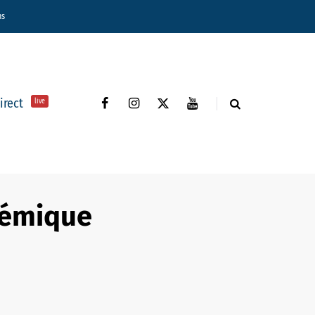
ns
direct
live
olémique