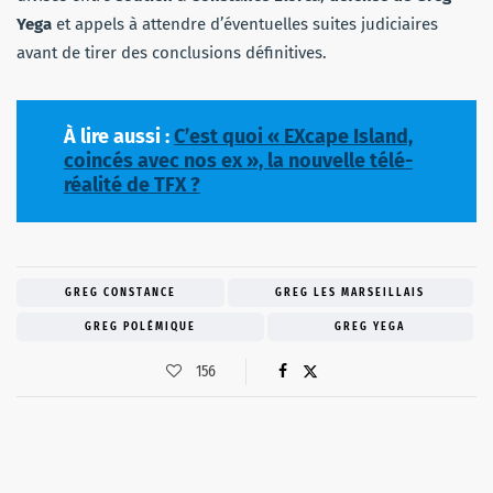
Yega
et appels à attendre d’éventuelles suites judiciaires
avant de tirer des conclusions définitives.
À lire aussi :
C’est quoi « EXcape Island,
coincés avec nos ex », la nouvelle télé-
réalité de TFX ?
GREG CONSTANCE
GREG LES MARSEILLAIS
GREG POLÉMIQUE
GREG YEGA
156