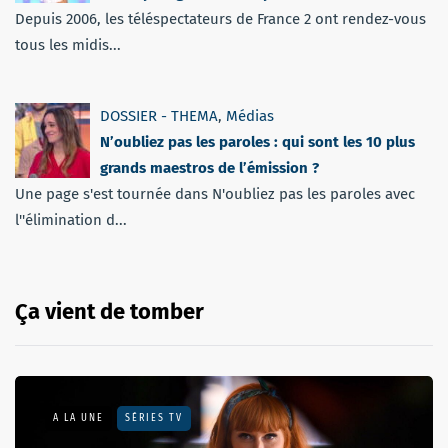
Depuis 2006, les téléspectateurs de France 2 ont rendez-vous
tous les midis...
DOSSIER - THEMA
,
Médias
N’oubliez pas les paroles : qui sont les 10 plus
grands maestros de l’émission ?
Une page s'est tournée dans N'oubliez pas les paroles avec
l''élimination d...
Ça vient de tomber
A LA UNE
SÉRIES TV