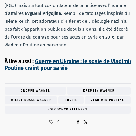
(RGU) mais surtout co-fondateur de la milice avec l’homme
d’affaires
Evgueni Prigojine
. Rempli de tatouages inspirés du
IIIème Reich, cet adorateur d’Hitler et de l’idéologie nazi n’a
pas fait d’apparition publique depuis six ans. Il a été décoré
de l’Ordre du courage pour ses actes en Syrie en 2016, par
Vladimir Poutine en personne.
À lire aussi :
Guerre en Ukraine : le sosie de Vladimir
Poutine craint pour sa vie
GROUPE WAGNER
KREMLIN WAGNER
MILICE RUSSE WAGNER
RUSSIE
VLADIMIR POUTINE
VOLODYMYR ZELENSKY
0