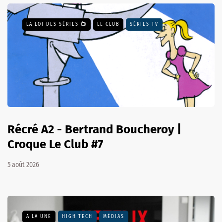
LA LOI DES SÉRIES 📺
LE CLUB
SÉRIES TV
Récré A2 - Bertrand Boucheroy |
Croque Le Club #7
5 août 2026
A LA UNE
HIGH TECH
MÉDIAS