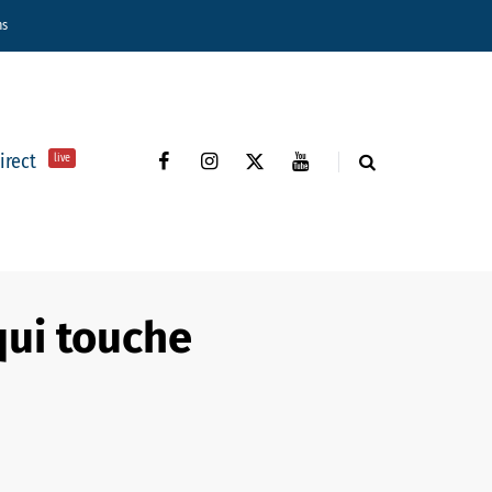
ns
direct
live
qui touche