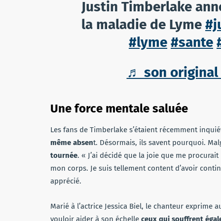
Justin Timberlake ann
la maladie de Lyme
#j
#lyme
#sante
♬ son original
Une force mentale saluée
Les fans de Timberlake s’étaient récemment inquié
même absen
t. Désormais, ils savent pourquoi. Mal
tournée
. « J’ai décidé que la joie que me procurait
mon corps. Je suis tellement content d’avoir conti
apprécié.
Marié à l’actrice Jessica Biel, le chanteur exprime a
vouloir aider à son échelle
ceux qui souffrent éga