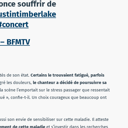
once souffrir de
ustintimberlake
#concert
 – BFMTV
tés de son état.
Certains le trouvaient fatigué, parfois
gré les douleurs,
le chanteur a décidé de poursuivre sa
 la scène l’emportait sur le stress passager que ressentait
nué », confie-t-il. Un choix courageux que beaucoup ont
ussi son envie de sensibiliser sur cette maladie. Il atteste
lement de cette maladie
et s’investir dans les recherches