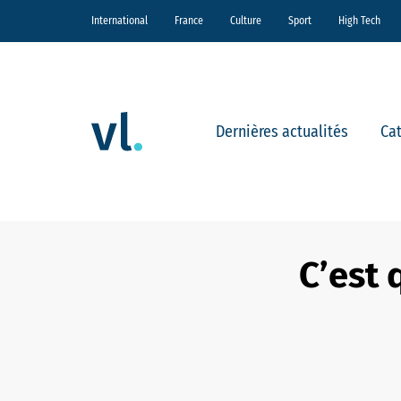
International
France
Culture
Sport
High Tech
Dernières actualités
Ca
C’est 