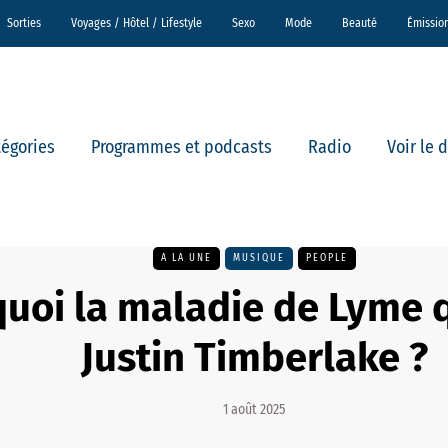
Sorties
Voyages / Hôtel / Lifestyle
Sexo
Mode
Beauté
Émissio
tégories
Programmes et podcasts
Radio
Voir le 
A LA UNE
MUSIQUE
PEOPLE
quoi la maladie de Lyme 
Justin Timberlake ?
1 août 2025