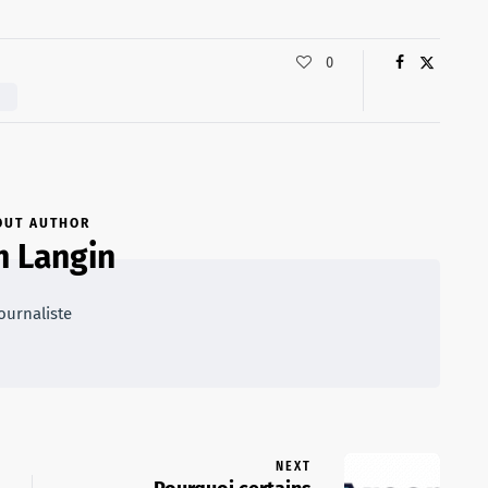
0
E
OUT AUTHOR
 Langin
ournaliste
NEXT