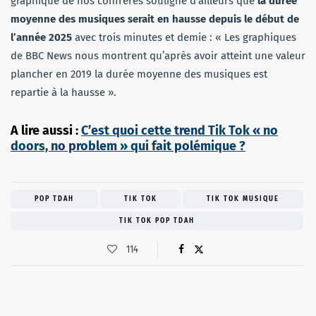
graphique de nos confrères souligne d’ailleurs que
la durée
moyenne des musiques serait en hausse depuis le début de
l’année 2025
avec trois minutes et demie : « Les graphiques
de BBC News nous montrent qu’après avoir atteint une valeur
plancher en 2019 la durée moyenne des musiques est
repartie à la hausse ».
A lire aussi :
C’est quoi cette trend Tik Tok « no
doors, no problem » qui fait polémique ?
POP TDAH
TIK TOK
TIK TOK MUSIQUE
TIK TOK POP TDAH
114