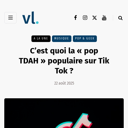
A LA UNE
MUSIQUE
POP & GEEK
C’est quoi la « pop
TDAH » populaire sur Tik
Tok ?
22 août 2025