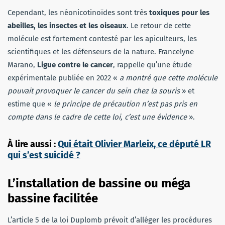
Cependant, les néonicotinoïdes sont très
toxiques pour les
abeilles, les insectes et les oiseaux
. Le retour de cette
molécule est fortement contesté par les apiculteurs, les
scientifiques et les défenseurs de la nature. Francelyne
Marano,
Ligue contre le cancer
, rappelle qu’une étude
expérimentale publiée en 2022 «
a montré que cette molécule
pouvait provoquer le cancer du sein chez la souris
» et
estime que «
le principe de précaution n’est pas pris en
compte dans le cadre de cette loi, c’est une évidence
».
À lire aussi :
Qui était Olivier Marleix, ce député LR
qui s’est suicidé ?
L’installation de bassine ou méga
bassine facilitée
L’article 5 de la loi Duplomb prévoit d’alléger les procédures