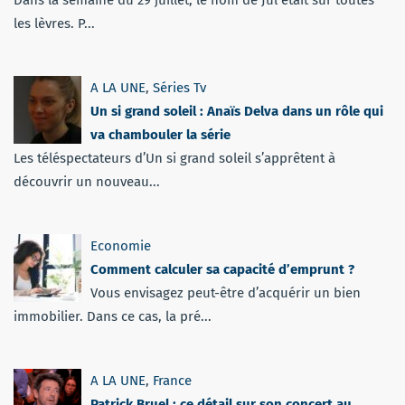
Dans la semaine du 29 juillet, le nom de Jul était sur toutes
les lèvres. P...
A LA UNE
,
Séries Tv
Un si grand soleil : Anaïs Delva dans un rôle qui
va chambouler la série
Les téléspectateurs d’Un si grand soleil s’apprêtent à
découvrir un nouveau...
Economie
Comment calculer sa capacité d’emprunt ?
Vous envisagez peut-être d’acquérir un bien
immobilier. Dans ce cas, la pré...
A LA UNE
,
France
Patrick Bruel : ce détail sur son concert au