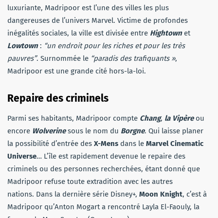
luxuriante, Madripoor est l’une des villes les plus
dangereuses de l’univers Marvel. Victime de profondes
inégalités sociales, la ville est divisée entre
Hightown
et
Lowtown
:
“un endroit pour les riches et pour les très
pauvres”
. Surnommée le
“paradis des trafiquants »
,
Madripoor est une grande cité hors-la-loi.
Repaire des criminels
Parmi ses habitants, Madripoor compte
Chang
,
la
Vipère
ou
encore
Wolverine
sous le nom du
Borgne
. Qui laisse planer
la possibilité d’entrée des
X-Mens
dans le
Marvel Cinematic
Universe
… L’île est rapidement devenue le repaire des
criminels ou des personnes recherchées, étant donné que
Madripoor refuse toute extradition avec les autres
nations. Dans la dernière série Disney+,
Moon Knight
, c’est à
Madripoor qu’Anton Mogart a rencontré Layla El-Faouly, la