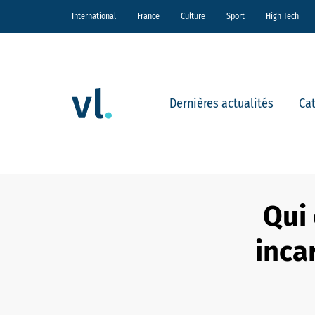
International
France
Culture
Sport
High Tech
Dernières actualités
Ca
Qui
inca