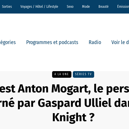
Sorties
Voyages / Hôtel / Lifestyle
Sexo
Mode
Beauté
Émissio
tégories
Programmes et podcasts
Radio
Voir le 
A LA UNE
SÉRIES TV
 est Anton Mogart, le pe
rné par Gaspard Ulliel d
Knight ?