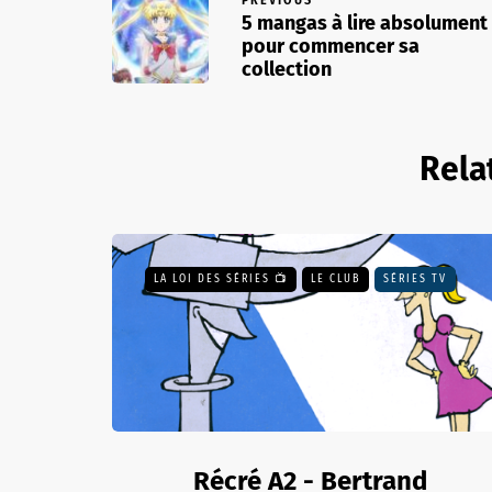
5 mangas à lire absolument
pour commencer sa
collection
Rela
LA LOI DES SÉRIES 📺
LE CLUB
SÉRIES TV
Récré A2 - Bertrand