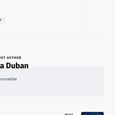
IT
OUT AUTHOR
ra Duban
ournaliste
NEXT