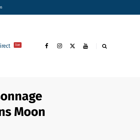
ns
direct
live
rsonnage
ans Moon