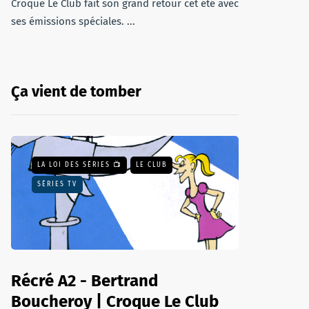
Croque Le Club fait son grand retour cet été avec
ses émissions spéciales. ...
Ça vient de tomber
LA LOI DES SÉRIES 📺
LE CLUB
SÉRIES TV
Récré A2 - Bertrand
Boucheroy | Croque Le Club