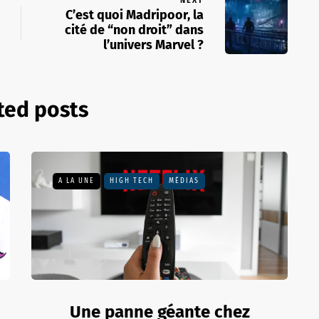
C’est quoi Madripoor, la
cité de “non droit” dans
l’univers Marvel ?
ted posts
A LA UNE
HIGH TECH
MÉDIAS
Une panne géante chez