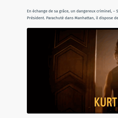
En échange de sa grâce, un dangereux criminel, – S
Président. Parachuté dans Manhattan, il dispose d