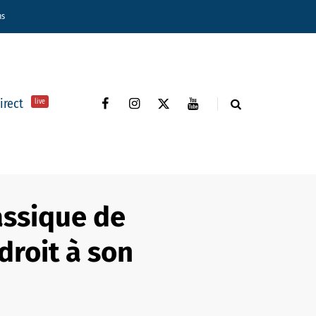
ns
direct
live
assique de
 droit à son