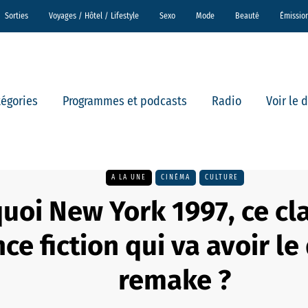
Sorties
Voyages / Hôtel / Lifestyle
Sexo
Mode
Beauté
Émissio
tégories
Programmes et podcasts
Radio
Voir le 
A LA UNE
CINÉMA
CULTURE
quoi New York 1997, ce cl
nce fiction qui va avoir le
remake ?