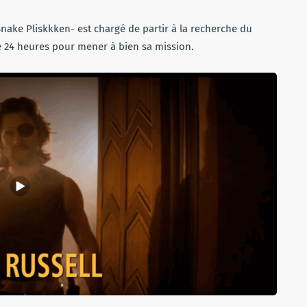
nake Pliskkken- est chargé de partir à la recherche du
e 24 heures pour mener à bien sa mission.