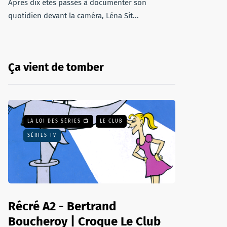
Après dix étés passés à documenter son
quotidien devant la caméra, Léna Sit...
Ça vient de tomber
LA LOI DES SÉRIES 📺
LE CLUB
SÉRIES TV
Récré A2 - Bertrand
Boucheroy | Croque Le Club