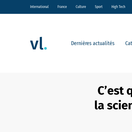
International
France
Culture
Sport
High Tech
Dernières actualités
Ca
C’est 
la scie