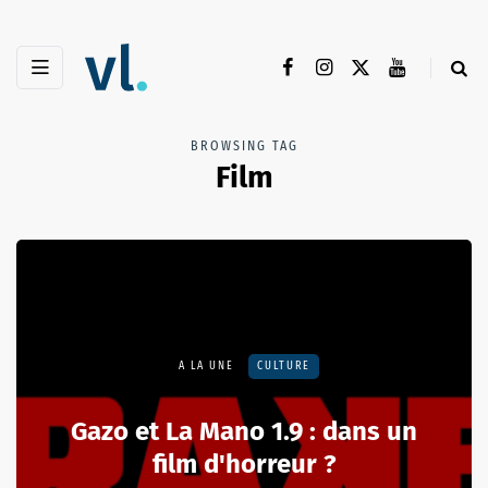
BROWSING TAG
Film
A LA UNE
CULTURE
Gazo et La Mano 1.9 : dans un
film d'horreur ?