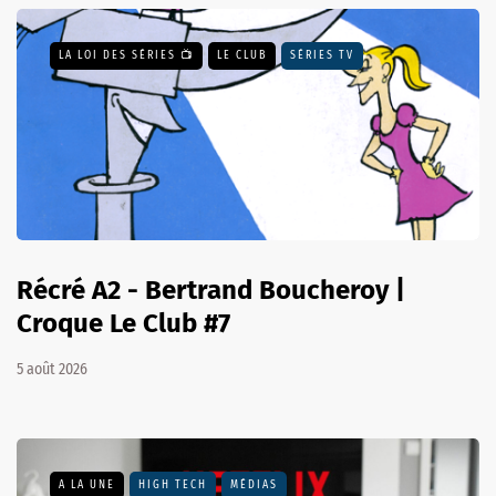
LA LOI DES SÉRIES 📺
LE CLUB
SÉRIES TV
Récré A2 - Bertrand Boucheroy |
Croque Le Club #7
5 août 2026
A LA UNE
HIGH TECH
MÉDIAS