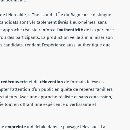
sur soi-même.
téléréalité, « The Island : L’Île du Bagne » se distingue
candidats sont véritablement livrés à eux-mêmes, sans
e approche réaliste renforce l’
authenticité
de l’expérience
rdu des participants. La production veille à minimiser son
s candidats, rendant l’expérience aussi authentique que
e
redécouverte
et de
réinvention
de formats télévisés
apter l’attention d’un public en quête de repères familiers
pectateurs. Avec une approche réaliste et sans concession,
ie tout en offrant une expérience divertissante et
une
empreinte
indélébile dans le paysage télévisuel. La