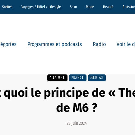
Sorties
Voyages / Hôtel / Lifestyle
Sexo
Mode
Beauté
Émissio
tégories
Programmes et podcasts
Radio
Voir le 
A LA UNE
FRANCE
MÉDIAS
t quoi le principe de « Th
de M6 ?
28 juin 2024