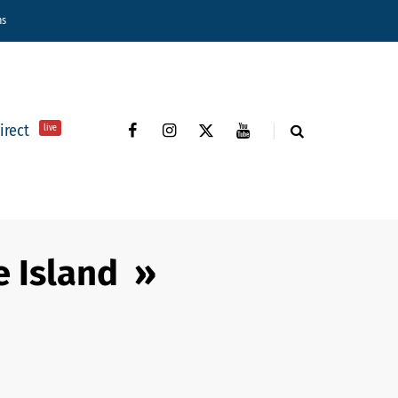
ns
direct
live
e Island »