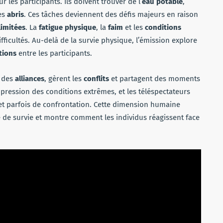
 les participants. Ils doivent trouver de l’
eau potable
,
des
abris
. Ces tâches deviennent des défis majeurs en raison
limitées
. La
fatigue physique
, la
faim
et les
conditions
ifficultés. Au-delà de la survie physique, l’émission explore
tions
entre les participants.
t des
alliances
, gèrent les
conflits
et partagent des moments
a pression des conditions extrêmes, et les téléspectateurs
 et parfois de confrontation. Cette dimension humaine
 de survie et montre comment les individus réagissent face