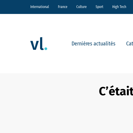
International
France
Culture
Sport
High Tech
Dernières actualités
Ca
C’étai