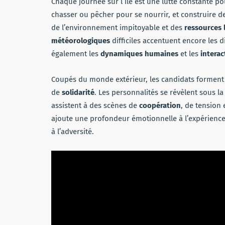
Chaque journée sur l’île est une lutte constante pour
chasser ou pêcher pour se nourrir, et construire 
de l’environnement impitoyable et des
ressources 
météorologiques
difficiles accentuent encore les d
également les
dynamiques humaines
et les
interac
Coupés du monde extérieur, les candidats formen
de
solidarité
. Les personnalités se révèlent sous l
assistent à des scènes de
coopération
, de tension
ajoute une profondeur émotionnelle à l’expérience
à l’adversité.