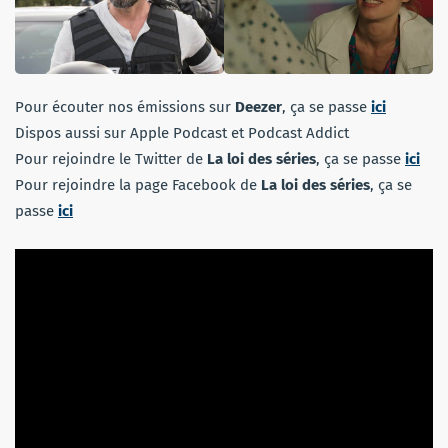
Pour écouter nos émissions sur
Deezer
, ça se passe
ici
Dispos aussi sur Apple Podcast et Podcast Addict
Pour rejoindre le Twitter de
La loi des séries
, ça se passe
ici
Pour rejoindre la page Facebook de
La loi des séries
, ça se
passe
ici