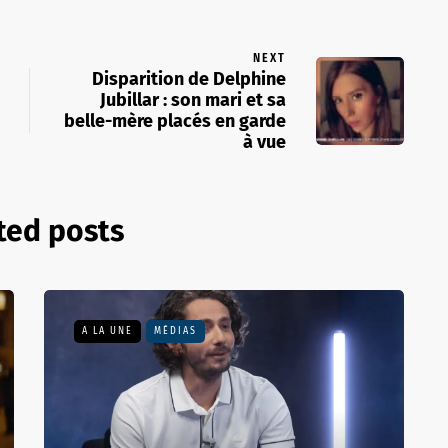
NEXT
Disparition de Delphine
Jubillar : son mari et sa
belle-mère placés en garde
à vue
ted posts
A LA UNE
MÉDIAS