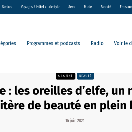
Sorties
Voyages / Hôtel / Lifestyle
Sexo
Mode
Beauté
Émissio
tégories
Programmes et podcasts
Radio
Voir le 
A LA UNE
BEAUTÉ
e : les oreilles d’elfe, u
ritère de beauté en plei
16 juin 2021