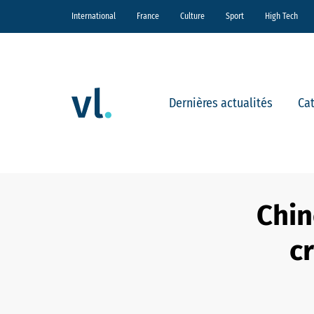
International
France
Culture
Sport
High Tech
Dernières actualités
Ca
Chin
c