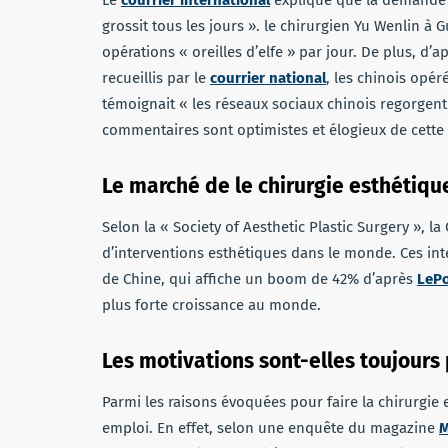
Le
courrier international
explique que la demande e
grossit tous les jours ». le chirurgien Yu Wenlin à 
opérations « oreilles d’elfe » par jour. De plus, d’
recueillis par le
courrier national
, les chinois opér
témoignait « les réseaux sociaux chinois regorgent
commentaires sont optimistes et élogieux de cette n
Le marché de le chirurgie esthétiq
Selon la « Society of Aesthetic Plastic Surgery », la 
d’interventions esthétiques dans le monde. Ces in
de Chine, qui affiche un boom de 42% d’après
LePo
plus forte croissance au monde.
Les motivations sont-elles toujours
Parmi les raisons évoquées pour faire la chirurgie 
emploi. En effet, selon une enquête du magazine
M