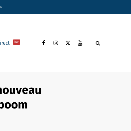
ns
direct
live
n nouveau
n boom