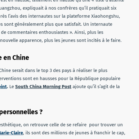
st en hausse, tellement en hausse qu’une « liste d’attente
Guangzhou, expliquait à nos confrères qu’il pratiquait six
après l’avis des internautes sur la plateforme Xiaohongshu,
és sont généralement plus que satisfait. Un internaute
 de commentaires enthousiastes ». Ainsi, plus les
ouvelle apparence, plus les jeunes sont incités à le faire.
ue en Chine
Chine serait dans le top 3 des pays à réaliser le plus
terventions sont en hausses pour la République populaire
int
.
Le
South China Morning Post
ajoute qu’il s’agit de la
 personnelles ?
esthétique, on retrouve celle de se refaire pour trouver un
arie-Claire
, ils sont des millions de jeunes à franchir le cap,