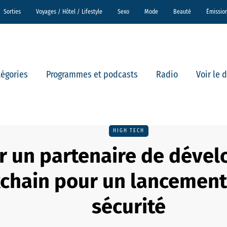
Sorties
Voyages / Hôtel / Lifestyle
Sexo
Mode
Beauté
Émissio
tégories
Programmes et podcasts
Radio
Voir le 
HIGH TECH
ir un partenaire de déve
chain pour un lancement
sécurité