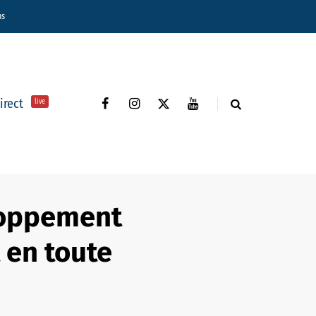
ns
direct
live
loppement
 en toute