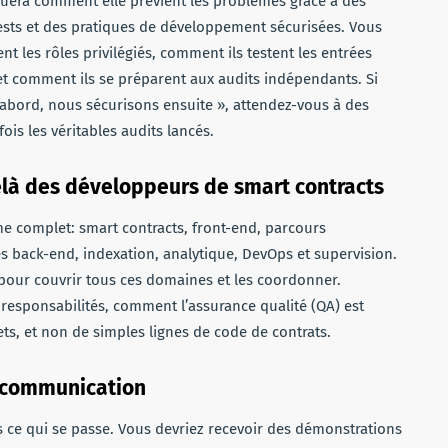
quera comment elle prévient les problèmes grâce à des
tests et des pratiques de développement sécurisées. Vous
nt les rôles privilégiés, comment ils testent les entrées
 et comment ils se préparent aux audits indépendants. Si
abord, nous sécurisons ensuite », attendez-vous à des
ois les véritables audits lancés.
elà des développeurs de smart contracts
e complet: smart contracts, front-end, parcours
ices back-end, indexation, analytique, DevOps et supervision.
 pour couvrir tous ces domaines et les coordonner.
esponsabilités, comment l’assurance qualité (QA) est
ets, et non de simples lignes de code de contrats.
a communication
 ce qui se passe. Vous devriez recevoir des démonstrations