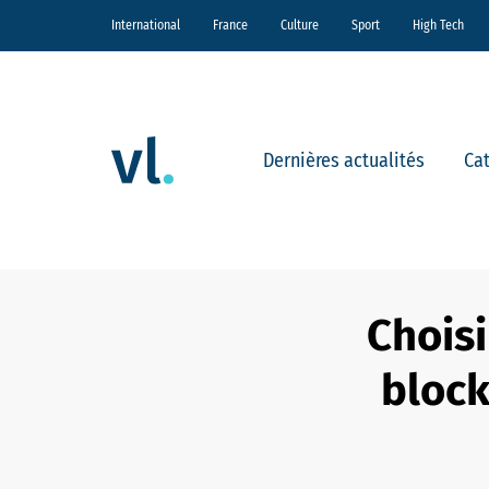
International
France
Culture
Sport
High Tech
Dernières actualités
Ca
Chois
block