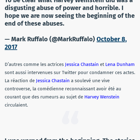
To be clear what Harvey Weinstein did was a
disgusting abuse of power and horrible. I
hope we are now seeing the beginning of the
end of these abuses.
— Mark Ruffalo (@MarkRuffalo)
October 8,
2017
D’autres comme les actrices
Jessica Chastain
et
Lena Dunham
sont aussi intervenues sur Twitter pour condamner ces actes.
La réaction de
Jessica Chastain
a soulevé une vive
controverse, la comédienne reconnaissant avoir été au
courant que des rumeurs au sujet de
Harvey Wenstein
circulaient.