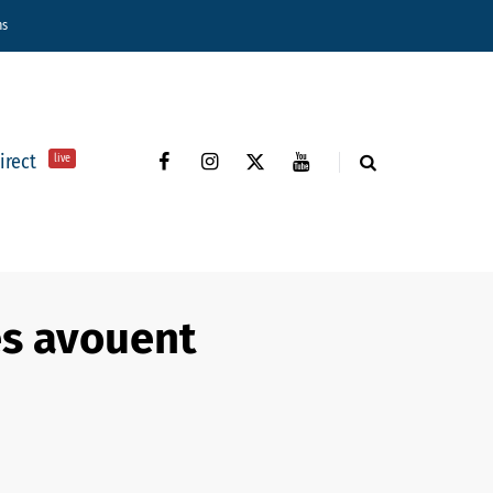
ns
direct
live
es avouent