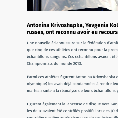
Antonina Krivoshapka, Yevgenia Kolo
russes, ont reconnu avoir eu recour
Une nouvelle éclaboussure sur la fédération d’athlé
que cinq de ces athlètes ont reconnu pour la premiè
échantillons sanguins. Ces échantillons avaient été
Championnats du monde 2013.
Parmi ces athlètes figurent Antonina Krivoshapka e
olympique) les avait déjà condamnées à rendre leu
marteau suite à la réanalyse de leurs échantillons 
Figurent également la lanceuse de disque Vera Gane
les deux avaient été contrôlés positifs lors des JO
contrôlée positive après réanalyse de ses échanti