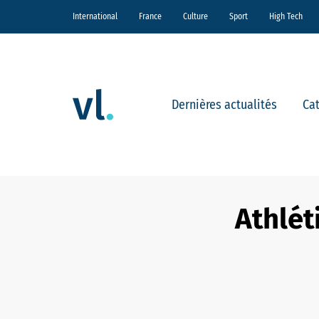
International
France
Culture
Sport
High Tech
Dernières actualités
Ca
Athlét