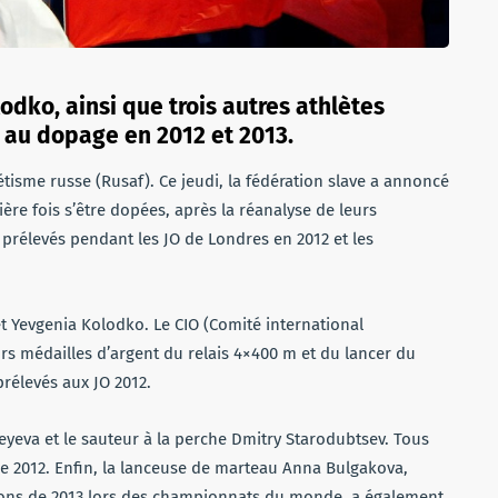
dko, ainsi que trois autres athlètes
s au dopage en 2012 et 2013.
tisme russe (Rusaf). Ce jeudi, la fédération slave a annoncé
re fois s’être dopées, après la réanalyse de leurs
 prélevés pendant les JO de Londres en 2012 et les
t Yevgenia Kolodko. Le CIO (Comité international
rs médailles d’argent du relais 4×400 m et du lancer du
prélevés aux JO 2012.
yeva et le sauteur à la perche Dmitry Starodubtsev. Tous
 de 2012. Enfin, la lanceuse de marteau Anna Bulgakova,
llons de 2013 lors des championnats du monde, a également