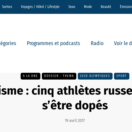
Sorties
Voyages / Hôtel / Lifestyle
Sexo
Mode
Beauté
Émissio
tégories
Programmes et podcasts
Radio
Voir le 
A LA UNE
DOSSIER - THEMA
JEUX OLYMPIQUES
SPORT
isme : cinq athlètes russ
s’être dopés
19 avril 2017