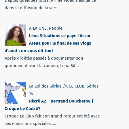
Depuis quelques jours, Prime Vidéo s'est lancé
dans la diffusion de la vers...
A LA UNE
,
People
Léna Situations se paye l’Accor
Arena pour le final de ses Vlogs
d’août : on vous dit tout
Après dix étés passés à documenter son
quotidien devant la caméra, Léna Sit...
La Loi des Séries 📺
,
LE CLUB
,
Séries
Tv
Récré A2 – Bertrand Boucheroy |
Croque Le Club #7
Croque Le Club fait son grand retour cet été avec
ses émissions spéciales. ...