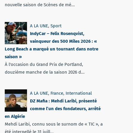
nouvelle saison de Scènes de mé...
A LA UNE
,
Sport
IndyCar – Felix Rosenqvist,
vainqueur des 500 Miles 2026 : «
Long Beach a marqué un tournant dans notre
saison »
À l'occasion du Grand Prix de Portland,
douzième manche de la saison 2026 d...
A LA UNE
,
France
,
International
DZ Mafia : Mehdi Laribi, présenté
comme l’un des fondateurs, arrêté
en Algérie
Mehdi Laribi, connu sous le surnom de « TIC », a
été interpellé le 31 juill...