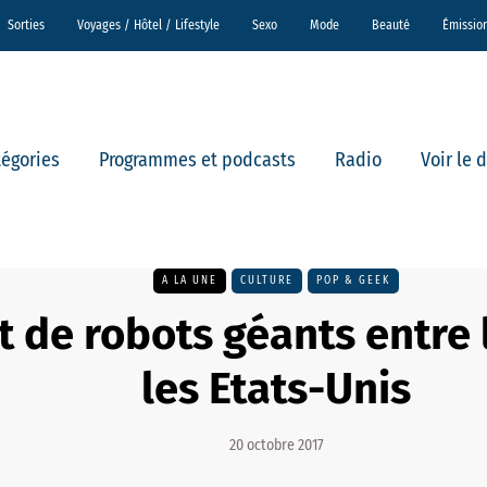
Sorties
Voyages / Hôtel / Lifestyle
Sexo
Mode
Beauté
Émissio
tégories
Programmes et podcasts
Radio
Voir le 
A LA UNE
CULTURE
POP & GEEK
 de robots géants entre 
les Etats-Unis
20 octobre 2017