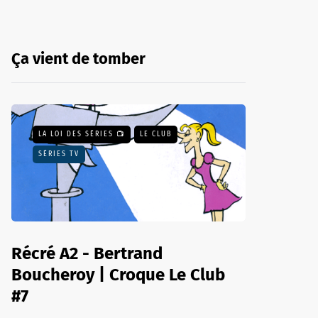
Ça vient de tomber
LA LOI DES SÉRIES 📺
LE CLUB
SÉRIES TV
Récré A2 - Bertrand
Boucheroy | Croque Le Club
#7