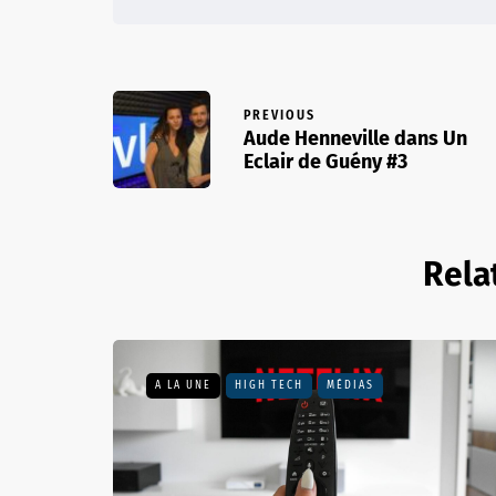
PREVIOUS
Aude Henneville dans Un
Eclair de Guény #3
Rela
A LA UNE
HIGH TECH
MÉDIAS