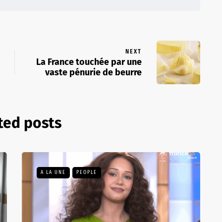
NEXT
La France touchée par une
vaste pénurie de beurre
ted posts
A LA UNE
PEOPLE