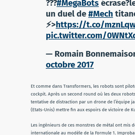
???
#MegaBots
écrase?le
un duel de
#Mech
titan
⚡️>
https://t.co/mznLq
pic.twitter.com/0WNtX
— Romain Bonnemaiso
octobre 2017
Et comme dans Transformers, les robots sont pilotés
cockpit. Après un second round où les deux robots s
tentative de distraction par un drone de l’équipe 
(Etats-Unis) mettre fin aux espoirs de victoire de
Les ingénieurs de ces monstres de métal ont mis deu
internationale au modèle de la Formule 1. Improba