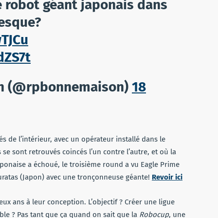
 robot géant japonais dans
esque?
wTJCu
dZS7t
n (@rpbonnemaison)
18
 de l’intérieur, avec un opérateur installé dans le
e sont retrouvés coincés l’un contre l’autre, et où la
japonaise a échoué, le troisième round a vu Eagle Prime
 Kuratas (Japon) avec une tronçonneuse géante!
Revoir ici
x ans à leur conception. L’objectif ? Créer une ligue
ble ? Pas tant que ça quand on sait que la
Robocup
, une