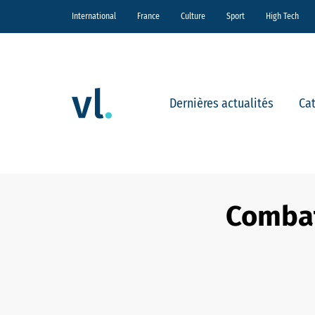
International
France
Culture
Sport
High Tech
Dernières actualités
Ca
Combat