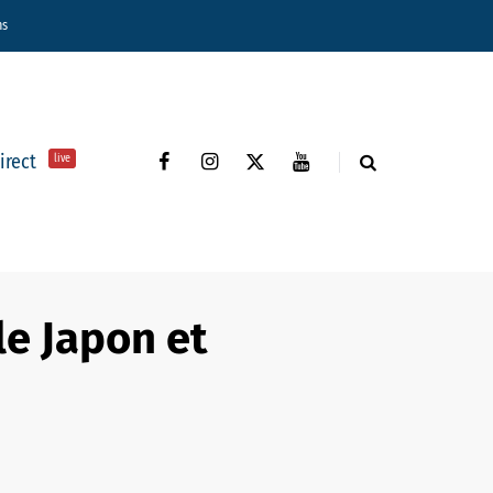
ns
direct
live
le Japon et