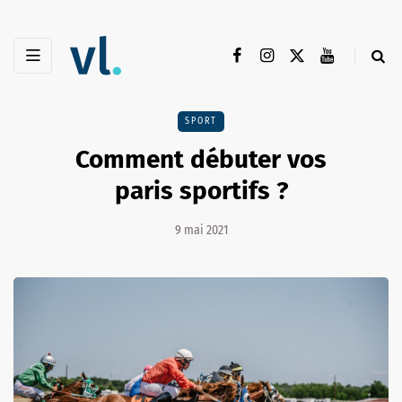
SPORT
Comment débuter vos
paris sportifs ?
9 mai 2021