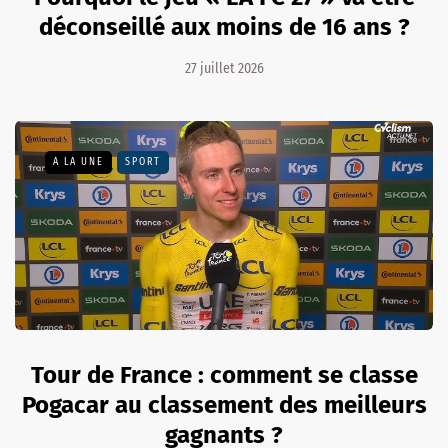
déconseillé aux moins de 16 ans ?
27 juillet 2026
A LA UNE
SPORT
Tour de France : comment se classe
Pogacar au classement des meilleurs
gagnants ?