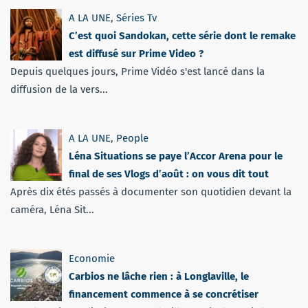
A LA UNE
,
Séries Tv
C’est quoi Sandokan, cette série dont le remake
est diffusé sur Prime Video ?
Depuis quelques jours, Prime Vidéo s'est lancé dans la
diffusion de la vers...
A LA UNE
,
People
Léna Situations se paye l’Accor Arena pour le
final de ses Vlogs d’août : on vous dit tout
Après dix étés passés à documenter son quotidien devant la
caméra, Léna Sit...
Economie
Carbios ne lâche rien : à Longlaville, le
financement commence à se concrétiser