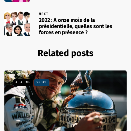
NEXT
2022 : A onze mois de la
présidentielle, quelles sont les
forces en présence ?
Related posts
A LA UNE
SPORT