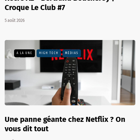
Croque Le Club #7
5 août 2026
A LA UNE
HIGH TECH
MÉDIAS
Une panne géante chez Netflix ? On
vous dit tout