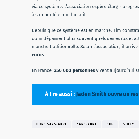
via ce système. L’association espère élargir progress
à son modèle non lucratif.
Depuis que ce système est en marche, Tim consta
dons dépassent plus souvent quelques euros et att
manche traditionnelle. Selon l’association, il arriv
euros
.
En France,
350 000 personnes
vivent aujourd’hui s
À lire aussi :
Jaden Smith ouvre un res
DONS SANS-ABRI
SANS-ABRI
SDF
SOLLY