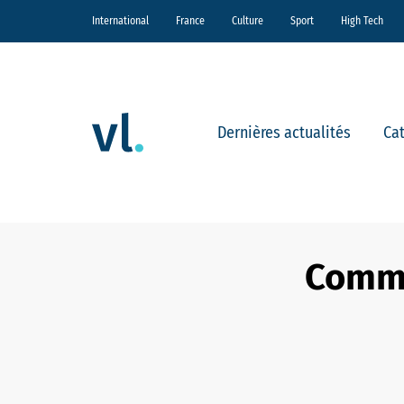
International
France
Culture
Sport
High Tech
Dernières actualités
Ca
Comme