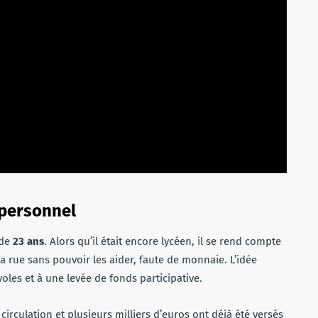
 personnel
 de
23 ans
. Alors qu’il était encore lycéen, il se rend compte
a rue sans pouvoir les aider, faute de monnaie. L’idée
oles et à une levée de fonds participative.
circulation et plusieurs milliers d’euros ont déjà été versés