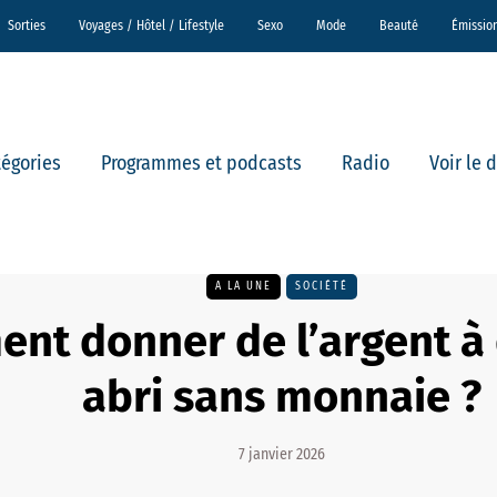
Sorties
Voyages / Hôtel / Lifestyle
Sexo
Mode
Beauté
Émissio
tégories
Programmes et podcasts
Radio
Voir le 
A LA UNE
SOCIÉTÉ
nt donner de l’argent à 
abri sans monnaie ?
7 janvier 2026