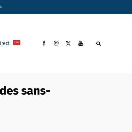
ns
direct
live
des sans-