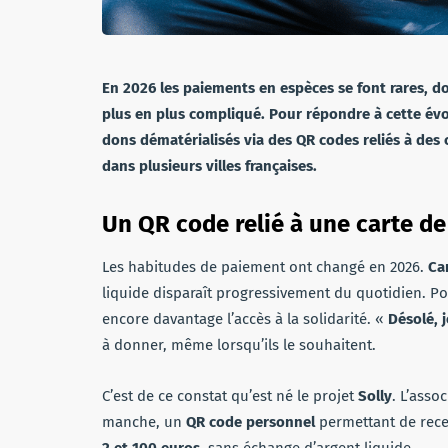
En 2026 les paiements en espèces se font rares, 
plus en plus compliqué. Pour répondre à cette évo
dons dématérialisés via des QR codes reliés à des 
dans plusieurs villes françaises.
Un QR code relié à une carte d
Les habitudes de paiement ont changé en 2026.
Ca
liquide disparaît progressivement du quotidien. P
encore davantage l’accès à la solidarité. «
Désolé, 
à donner, même lorsqu’ils le souhaitent.
C’est de ce constat qu’est né le projet
Solly
. L’asso
manche, un
QR code personnel
permettant de rece
2 et 100 euros
, sans échange d’argent liquide.