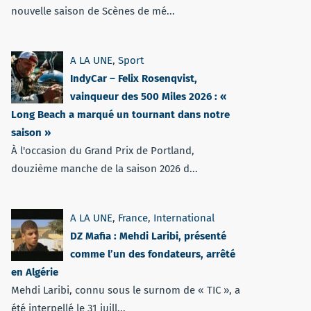
nouvelle saison de Scènes de mé...
A LA UNE
,
Sport
IndyCar – Felix Rosenqvist,
vainqueur des 500 Miles 2026 : «
Long Beach a marqué un tournant dans notre
saison »
À l'occasion du Grand Prix de Portland,
douzième manche de la saison 2026 d...
A LA UNE
,
France
,
International
DZ Mafia : Mehdi Laribi, présenté
comme l’un des fondateurs, arrêté
en Algérie
Mehdi Laribi, connu sous le surnom de « TIC », a
été interpellé le 31 juill...