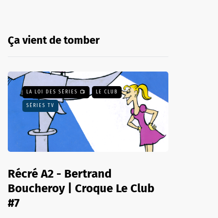
Ça vient de tomber
LA LOI DES SÉRIES 📺
LE CLUB
SÉRIES TV
Récré A2 - Bertrand
Boucheroy | Croque Le Club
#7