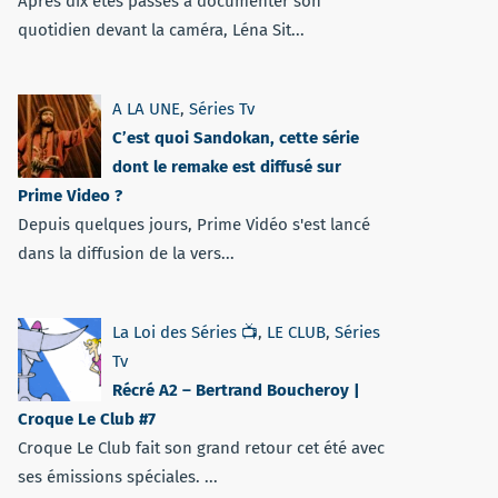
Après dix étés passés à documenter son
quotidien devant la caméra, Léna Sit...
A LA UNE
,
Séries Tv
C’est quoi Sandokan, cette série
dont le remake est diffusé sur
Prime Video ?
Depuis quelques jours, Prime Vidéo s'est lancé
dans la diffusion de la vers...
La Loi des Séries 📺
,
LE CLUB
,
Séries
Tv
Récré A2 – Bertrand Boucheroy |
Croque Le Club #7
Croque Le Club fait son grand retour cet été avec
ses émissions spéciales. ...