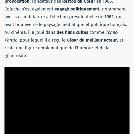
provocation
. Fondateur des
Restos du Cœur
en 1985,
Coluche s’est également
engagé politiquement
, notamment
avec sa candidature à l’élection présidentielle de
1981
, qui
avait bouleversé le paysage médiatique et politique français.
Au cinéma, il a joué dans
des films cultes
comme
Tchao
Pantin
, pour lequel il a reçu le
César du meilleur acteur
, et
reste une figure emblématique de l’humour et de la
générosité.