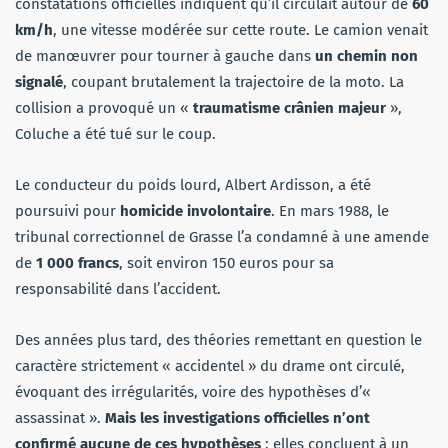
constatations officielles indiquent qu’il circulait autour de
60
km/h
, une vitesse modérée sur cette route. Le camion venait
de manœuvrer pour tourner à gauche dans
un chemin non
signalé
, coupant brutalement la trajectoire de la moto. La
collision a provoqué un «
traumatisme crânien majeur
»,
Coluche a été tué sur le coup.
Le conducteur du poids lourd, Albert Ardisson, a été
poursuivi pour
homicide involontaire
. En mars 1988, le
tribunal correctionnel de Grasse l’a condamné à une amende
de
1 000 francs
, soit environ 150 euros pour sa
responsabilité dans l’accident.
Des années plus tard, des théories remettant en question le
caractère strictement « accidentel » du drame ont circulé,
évoquant des irrégularités, voire des hypothèses d’«
assassinat ».
Mais les investigations officielles n’ont
confirmé aucune de ces hypothèses
: elles concluent à un