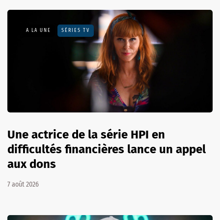
A LA UNE
SÉRIES TV
Une actrice de la série HPI en
difficultés financières lance un appel
aux dons
7 août 2026