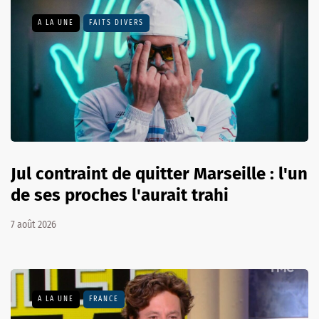
A LA UNE
FAITS DIVERS
Jul contraint de quitter Marseille : l'un
de ses proches l'aurait trahi
7 août 2026
A LA UNE
FRANCE