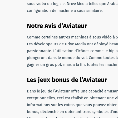
sous vidéo du logiciel Drive Media telles que Arab
configuration de machine à sous similaire.
Notre Avis d’Aviateur
Comme certaines autres machines à sous vidéo à 5 
Les développeurs de Drive Media ont déployé beauc
passionnante. L’utilisation d’icônes comme le biplan
plongeront dans le monde du vol. Comme toutes les
gagner un gros pot, mais à la fin, toutes les machi
Les jeux bonus de l’Aviateur
Dans le jeu de l’Aviateur offre une capacité amus
exceptionnelles, ceci est réalisé en obtenant une v
informations sur les extras que vous pouvez obten
bonus, déclenché en obtenant trois symboles d’indi