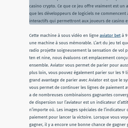
casino crypto. Ce que ce jeu offre vraiment est un 
que les développeurs de logiciels ne commencent à 
interactifs qui permettront aux joueurs de casino 
Cette machine à sous vidéo en ligne
aviator bet
à 9
une machine à sous mémorable. L’art du jeu tel que 
radio projette soigneusement la sensation de vol pe
ten et nine, nous évaluons cet emplacement conçu p
ensemble. Aviator vous permet de parier pour auss
plus loin, vous pouvez également parier sur les 9 l
grand avantage de parier avec Aviator est que le 
vous permet de continuer les lignes de paiement ave
a de nombreuses combinaisons gagnantes converge
de dispersion sur l’aviateur est un indicateur d’att
n’importe où. Les images spéciales de l’indicateur 
paiement pour lancer la victoire. Lorsque vous voy
gagner, il y a encore une bonne chance de gagner 