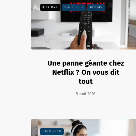
A LA UNE
HIGH TECH
MÉDIAS
Une panne géante chez
Netflix ? On vous dit
tout
5 août 2026
HIGH TECH