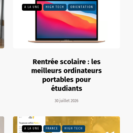
A LA UNE
HIGH TECH
ORIENTATION
Rentrée scolaire : les
meilleurs ordinateurs
portables pour
étudiants
30 juillet 2026
A LA UNE
FRANCE
HIGH TECH