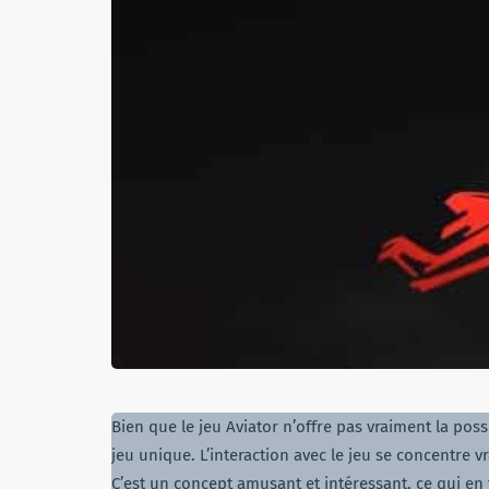
Bien que le jeu Aviator n’offre pas vraiment la poss
jeu unique. L’interaction avec le jeu se concentre 
C’est un concept amusant et intéressant, ce qui en 