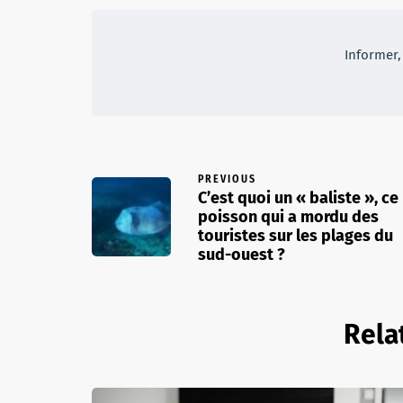
Informer, 
PREVIOUS
C’est quoi un « baliste », ce
poisson qui a mordu des
touristes sur les plages du
sud-ouest ?
Rela