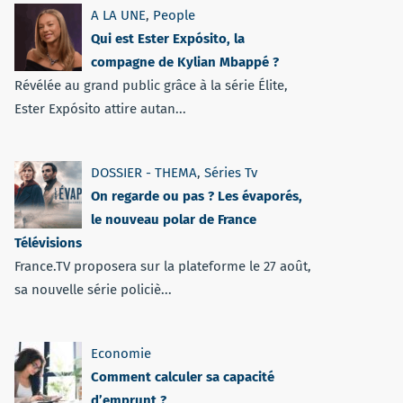
A LA UNE
,
People
Qui est Ester Expósito, la
compagne de Kylian Mbappé ?
Révélée au grand public grâce à la série Élite,
Ester Expósito attire autan...
DOSSIER - THEMA
,
Séries Tv
On regarde ou pas ? Les évaporés,
le nouveau polar de France
Télévisions
France.TV proposera sur la plateforme le 27 août,
sa nouvelle série policiè...
Economie
Comment calculer sa capacité
d’emprunt ?