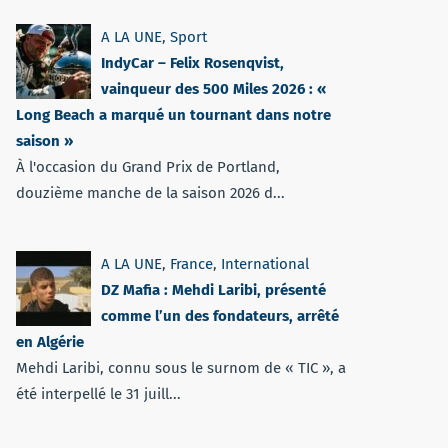
A LA UNE
,
Sport
IndyCar – Felix Rosenqvist,
vainqueur des 500 Miles 2026 : «
Long Beach a marqué un tournant dans notre
saison »
À l'occasion du Grand Prix de Portland,
douzième manche de la saison 2026 d...
A LA UNE
,
France
,
International
DZ Mafia : Mehdi Laribi, présenté
comme l’un des fondateurs, arrêté
en Algérie
Mehdi Laribi, connu sous le surnom de « TIC », a
été interpellé le 31 juill...