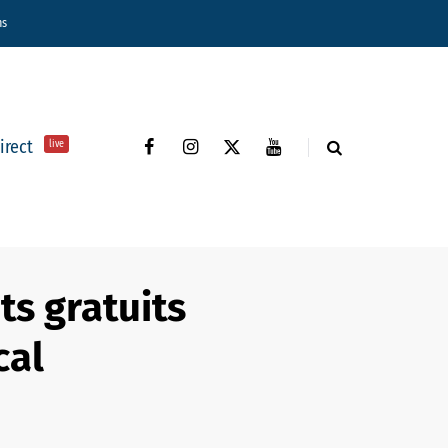
ns
direct
live
ts gratuits
cal