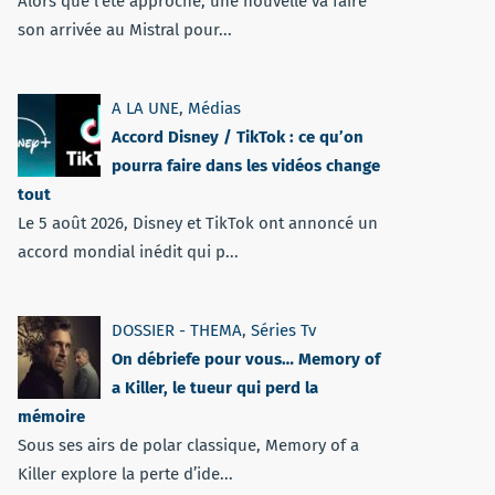
Alors que l'été approche, une nouvelle va faire
son arrivée au Mistral pour...
A LA UNE
,
Médias
Accord Disney / TikTok : ce qu’on
pourra faire dans les vidéos change
tout
Le 5 août 2026, Disney et TikTok ont annoncé un
accord mondial inédit qui p...
DOSSIER - THEMA
,
Séries Tv
On débriefe pour vous… Memory of
a Killer, le tueur qui perd la
mémoire
Sous ses airs de polar classique, Memory of a
Killer explore la perte d’ide...