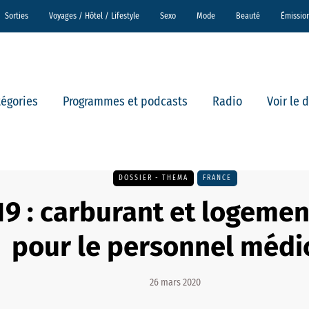
Sorties
Voyages / Hôtel / Lifestyle
Sexo
Mode
Beauté
Émissio
tégories
Programmes et podcasts
Radio
Voir le 
DOSSIER - THEMA
FRANCE
19 : carburant et logemen
pour le personnel médi
26 mars 2020