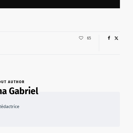
65
OUT AUTHOR
na Gabriel
Rédactrice