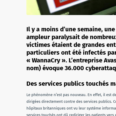
Il y a moins d’une semaine, un
ampleur paralysait de nombreux
victimes étaient de grandes en
particuliers ont été infectés par
« WannaCry ». L’entreprise Avas
nom) évoque 36.000 cyberattaqu
Des services publics touchés ma
Le phénomène n’est pas nouveau. En effet, il est 
dirigées directement contre des services publics. 
hôpitaux britanniques ont vu leur système informa
services touchés ont dû rediriger les patients vers