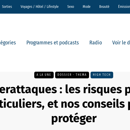
Sorties
Voyages / Hôtel / Lifestyle
Sexo
Mode
Beauté
Émissio
tégories
Programmes et podcasts
Radio
Voir le 
A LA UNE
DOSSIER - THEMA
HIGH TECH
erattaques : les risques 
ticuliers, et nos conseils
protéger