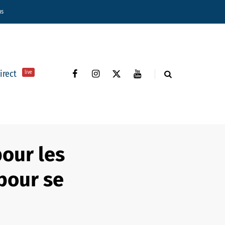
ns
direct
live
pour les
 pour se