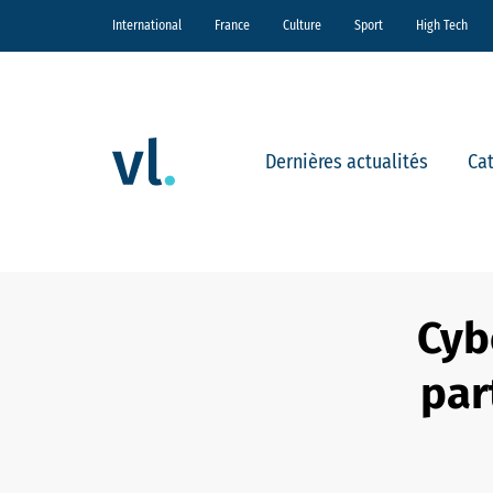
International
France
Culture
Sport
High Tech
Dernières actualités
Ca
Cyb
par