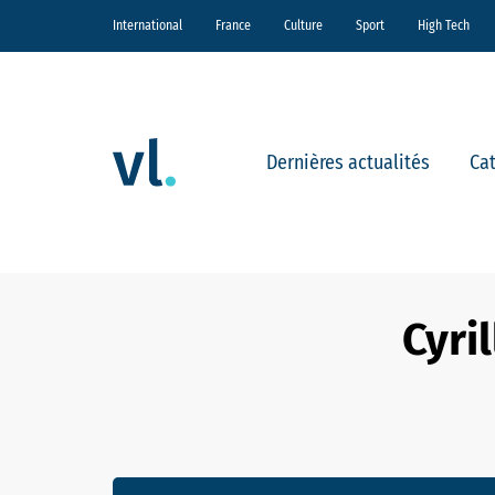
International
France
Culture
Sport
High Tech
Dernières actualités
Ca
Cyri