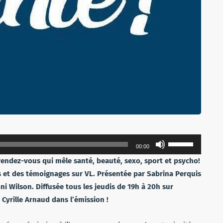
Utilisez
00:00
les
rendez-vous qui mêle santé, beauté, sexo, sport et psycho!
flèches
s et des témoignages sur VL. Présentée par Sabrina Perquis
haut/bas
ni Wilson. Diffusée tous les jeudis de 19h à 20h sur
pour
Cyrille Arnaud dans l’émission !
augmenter
ou