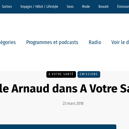
Sorties
Voyages / Hôtel / Lifestyle
Sexo
Mode
Beauté
Émissio
tégories
Programmes et podcasts
Radio
Voir le 
A VOTRE SANTÉ
EMISSIONS
lle Arnaud dans A Votre S
23 mars 2018