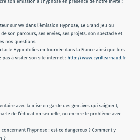
acré son émission à l’hypnose en présence de notre invité :
diminuer
le
volume.
teur sur W9 dans l’émission Hypnose, Le Grand Jeu ou
de son parcours, ses envies, ses projets, son spectacle et
es nos questions.
tacle Hypnofolies en tournée dans la France ainsi que lors
pas à visiter son site internet :
http://www.cyrillearnaud.fr
entaire avec la mise en garde des gencives qui saignent,
 parle de l’éducation sexuelle, ou encore le problème avec
s concernant l’hypnose : est-ce dangereux ? Comment y
n ?