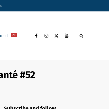
ns
direct
live
anté #52
Subscribe and follow