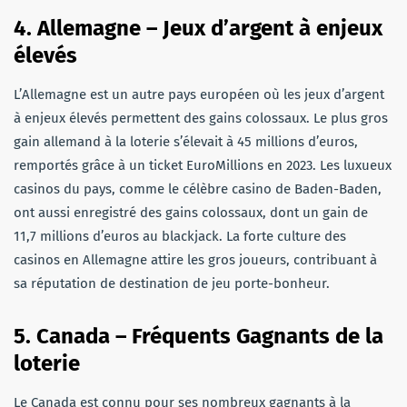
4. Allemagne – Jeux d’argent à enjeux
élevés
L’Allemagne est un autre pays européen où les jeux d’argent
à enjeux élevés permettent des gains colossaux. Le plus gros
gain allemand à la loterie s’élevait à 45 millions d’euros,
remportés grâce à un ticket EuroMillions en 2023. Les luxueux
casinos du pays, comme le célèbre casino de Baden-Baden,
ont aussi enregistré des gains colossaux, dont un gain de
11,7 millions d’euros au blackjack. La forte culture des
casinos en Allemagne attire les gros joueurs, contribuant à
sa réputation de destination de jeu porte-bonheur.
5. Canada – Fréquents Gagnants de la
loterie
Le Canada est connu pour ses nombreux gagnants à la