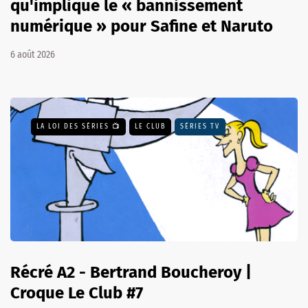
qu'implique le « bannissement
numérique » pour Safine et Naruto
6 août 2026
LA LOI DES SÉRIES 📺
LE CLUB
SÉRIES TV
Récré A2 - Bertrand Boucheroy |
Croque Le Club #7