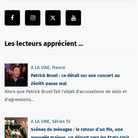
Les lecteurs apprécient …
A LA UNE
,
France
Patrick Bruel : ce détail sur son concert au
Zénith passe mal
Alors que Patrick Bruel fait l'objet d'accusations de viols et
d'agressions...
A LA UNE
,
Séries Tv
Scènes de ménages : le retour d’un fils, une
nouvelle maison, un départ vers les Etats-Unis,