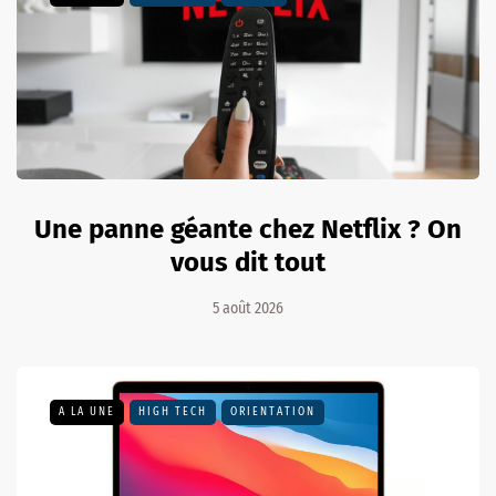
Une panne géante chez Netflix ? On
vous dit tout
5 août 2026
A LA UNE
HIGH TECH
ORIENTATION