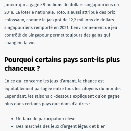
joueur qui a gagné 9 millions de dollars singapouriens en
2018. La loterie nationale, Toto, a aussi attribué des prix
colossaux, comme le jackpot de 12,2 millions de dollars
singapouriens remporté en 2021. L’environnement de jeu
contrôlé de Singapour permet toujours des gains qui
changent la vie.
Pourquoi certains pays sont-ils plus
chanceux ?
En ce qui concerne les jeux d’argent, la chance est
équitablement partagée entre tous les citoyens du monde.
Cependant, les raisons ci-dessous expliquent qu’on gagne
plus dans certains pays que dans d’autres :
Un taux de participation élevé
Des marchés des jeux d’argent légaux et bien