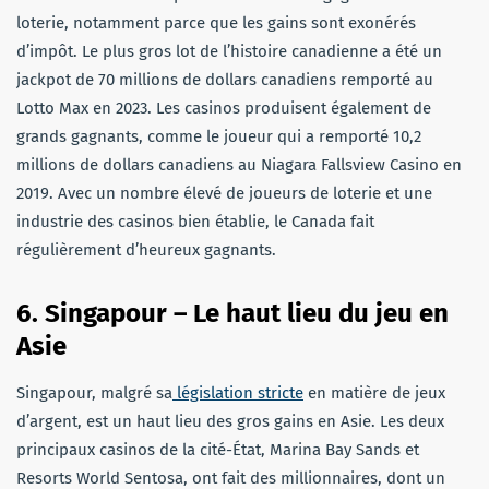
loterie, notamment parce que les gains sont exonérés
d’impôt. Le plus gros lot de l’histoire canadienne a été un
jackpot de 70 millions de dollars canadiens remporté au
Lotto Max en 2023. Les casinos produisent également de
grands gagnants, comme le joueur qui a remporté 10,2
millions de dollars canadiens au Niagara Fallsview Casino en
2019. Avec un nombre élevé de joueurs de loterie et une
industrie des casinos bien établie, le Canada fait
régulièrement d’heureux gagnants.
6. Singapour – Le haut lieu du jeu en
Asie
Singapour, malgré sa
législation stricte
en matière de jeux
d’argent, est un haut lieu des gros gains en Asie. Les deux
principaux casinos de la cité-État, Marina Bay Sands et
Resorts World Sentosa, ont fait des millionnaires, dont un