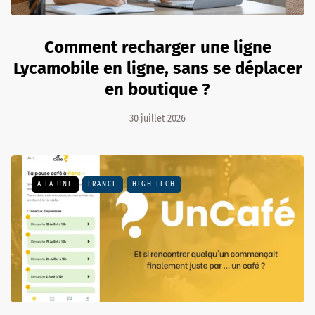
Comment recharger une ligne
Lycamobile en ligne, sans se déplacer
en boutique ?
30 juillet 2026
A LA UNE
FRANCE
HIGH TECH