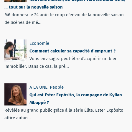
… tout sur la nouvelle saison
M6 donnera le 24 août le coup d'envoi de la nouvelle saison
de Scènes de mé...
Economie
Comment calculer sa capacité d’emprunt ?
Vous envisagez peut-être d’acquérir un bien
immobilier. Dans ce cas, la pré...
A LA UNE
,
People
Qui est Ester Expósito, la compagne de Kylian
Mbappé ?
Révélée au grand public grâce à la série Élite, Ester Expósito
attire autan...