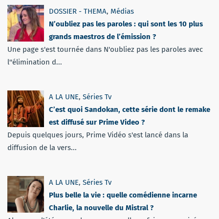
DOSSIER - THEMA
,
Médias
N’oubliez pas les paroles : qui sont les 10 plus
grands maestros de l’émission ?
Une page s'est tournée dans N'oubliez pas les paroles avec
l''élimination d...
A LA UNE
,
Séries Tv
C’est quoi Sandokan, cette série dont le remake
est diffusé sur Prime Video ?
Depuis quelques jours, Prime Vidéo s'est lancé dans la
diffusion de la vers...
A LA UNE
,
Séries Tv
Plus belle la vie : quelle comédienne incarne
Charlie, la nouvelle du Mistral ?