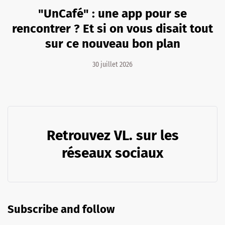
"UnCafé" : une app pour se
rencontrer ? Et si on vous disait tout
sur ce nouveau bon plan
30 juillet 2026
Retrouvez VL. sur les
réseaux sociaux
Subscribe and follow