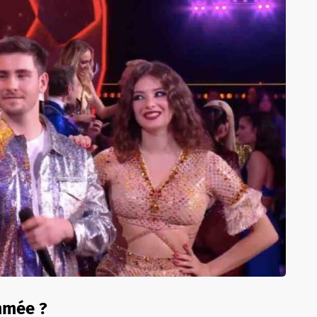
mmée ?