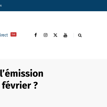
ns
direct
live
 l’émission
février ?