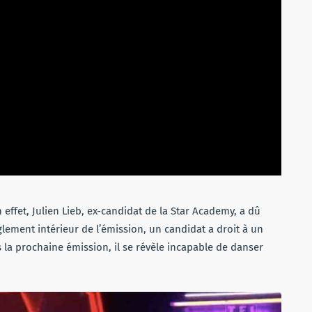
n effet, Julien Lieb, ex-candidat de la Star Academy, a dû
glement intérieur de l’émission, un candidat a droit à un
s la prochaine émission, il se révèle incapable de danser