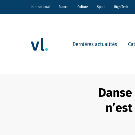
International
France
Culture
Sport
High Tech
Dernières actualités
Ca
Danse 
n’est