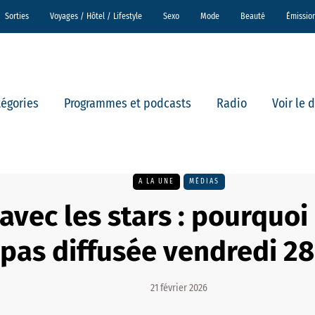
Sorties
Voyages / Hôtel / Lifestyle
Sexo
Mode
Beauté
Émissio
tégories
Programmes et podcasts
Radio
Voir le 
A LA UNE
MÉDIAS
avec les stars : pourquoi
 pas diffusée vendredi 28 
21 février 2026