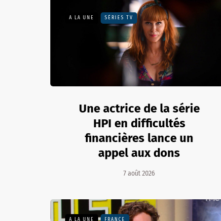
A LA UNE
SÉRIES TV
Une actrice de la série
HPI en difficultés
financières lance un
appel aux dons
7 août 2026
A LA UNE
FRANCE