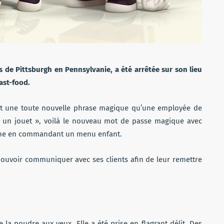
 de Pittsburgh en Pennsylvanie, a été arrêtée sur son lieu
ast-food.
est une toute nouvelle phrase magique qu’une employée de
r un jouet », voilà le nouveau mot de passe magique avec
roïne en commandant un menu enfant.
ouvoir communiquer avec ses clients afin de leur remettre
 la poudre aux yeux. Elle a été prise en flagrant délit. Des