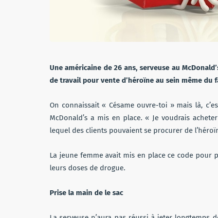
Une américaine de 26 ans, serveuse au McDonald’s
de travail pour vente d’héroïne au sein même du f
On connaissait « Césame ouvre-toi » mais là, c’
McDonald’s a mis en place. « Je voudrais achete
lequel des clients pouvaient se procurer de l’hé
La jeune femme avait mis en place ce code pour p
leurs doses de drogue.
Prise la main de le sac
La serveuse n’aura pas réussi à jeter longtemps de