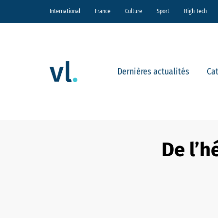
International
France
Culture
Sport
High Tech
Dernières actualités
Ca
De l’h