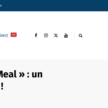
ns
direct
live
eal » : un
!