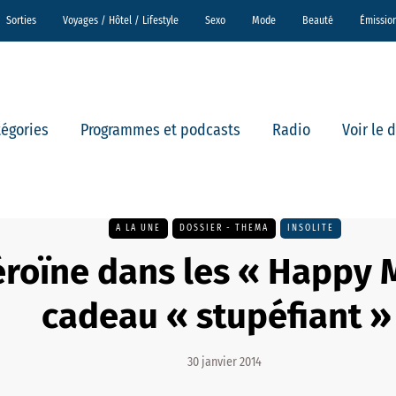
Sorties
Voyages / Hôtel / Lifestyle
Sexo
Mode
Beauté
Émissio
tégories
Programmes et podcasts
Radio
Voir le 
A LA UNE
DOSSIER - THEMA
INSOLITE
éroïne dans les « Happy M
cadeau « stupéfiant » 
30 janvier 2014