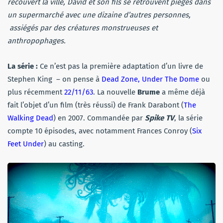
recouvert la ville, David et son fils se retrouvent piégés dans
un supermarché avec une dizaine d’autres personnes,
assiégés par des créatures monstrueuses et
anthropophages.
La série :
Ce n’est pas la première adaptation d’un livre de
Stephen King – on pense à
Dead Zone, Under The Dome
ou
plus récemment
22/11/63
. La nouvelle
Brume
a même déjà
fait l’objet d’un film (très réussi) de Frank Darabont (
The
Walking Dead
) en 2007. Commandée par
Spike TV
, la série
compte 10 épisodes, avec notamment Frances Conroy (
Six
Feet Under
) au casting.