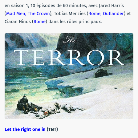
en saison 1, 10 épisodes de 60 minutes, avec Jared Harris
(
Mad Men, The Crown
), Tobias Menzies (
Rome, Outlander
) et
Ciaran Hinds (
Rome
) dans les rôles principaux.
Let the right one in
(TNT)