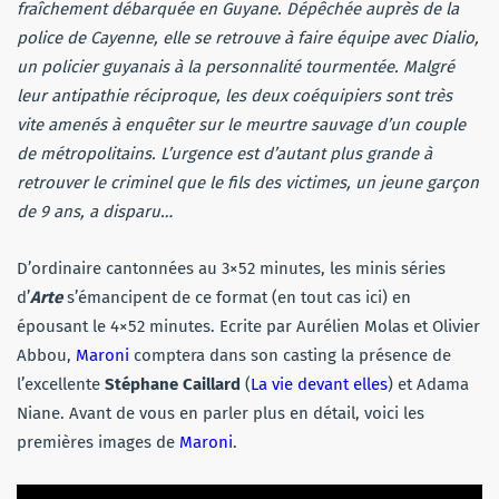
fraîchement débarquée en Guyane. Dépêchée auprès de la
police de Cayenne, elle se retrouve à faire équipe avec Dialio,
un policier guyanais à la personnalité tourmentée. Malgré
leur antipathie réciproque, les deux coéquipiers sont très
vite amenés à enquêter sur le meurtre sauvage d’un couple
de métropolitains. L’urgence est d’autant plus grande à
retrouver le criminel que le fils des victimes, un jeune garçon
de 9 ans, a disparu…
D’ordinaire cantonnées au 3×52 minutes, les minis séries
d’
Arte
s’émancipent de ce format (en tout cas ici) en
épousant le 4×52 minutes. Ecrite par Aurélien Molas et Olivier
Abbou,
Maroni
comptera dans son casting la présence de
l’excellente
Stéphane Caillard
(
La vie devant elles
) et Adama
Niane. Avant de vous en parler plus en détail, voici les
premières images de
Maroni
.