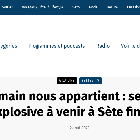
Sorties
Voyages / Hôtel / Lifestyle
Sexo
Mode
Beauté
Émissio
tégories
Programmes et podcasts
Radio
Voir le 
A LA UNE
SÉRIES TV
main nous appartient : s
xplosive à venir à Sète fi
2 août 2022