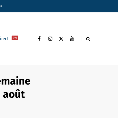
ns
direct
live
emaine
n août