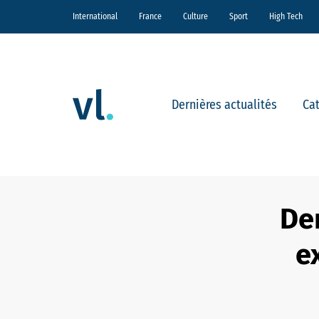
International
France
Culture
Sport
High Tech
Dernières actualités
Ca
De
e