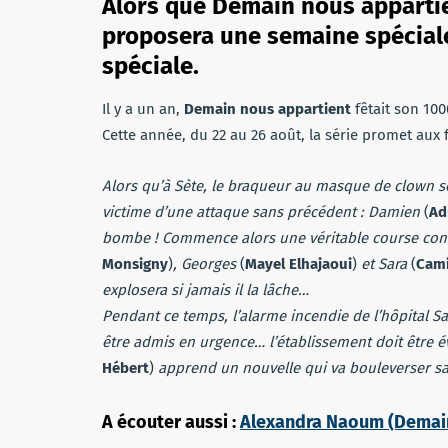
Alors que Demain nous appartien
proposera une semaine spéciale
spéciale.
Il y a un an,
Demain nous appartient
fêtait son 10
Cette année, du 22 au 26 août, la série promet aux f
Alors qu’à Sète, le braqueur au masque de clown sème
victime d’une attaque sans précédent : Damien
(
Ad
bombe ! Commence alors une véritable course contr
Monsigny
)
, Georges
(
Mayel Elhajaoui
)
et Sara
(
Cami
explosera si jamais il la lâche…
Pendant ce temps, l’alarme incendie de l’hôpital Sai
être admis en urgence… l’établissement doit être év
Hébert
)
apprend un nouvelle qui va bouleverser sa
A écouter aussi :
Alexandra Naoum (Demain 