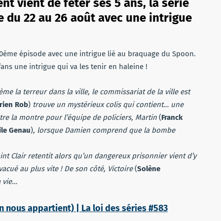
t vient de fêter ses 5 ans, la série
 du 22 au 26 août avec une intrigue
00ème épisode avec une intrigue lié au braquage du Spoon.
ans une intrigue qui va les tenir en haleine !
 la terreur dans la ville, le commissariat de la ville est
rien Rob
)
trouve un mystérieux colis qui contient… une
e la montre pour l’équipe de policiers, Martin
(
Franck
le Genau
)
, lorsque Damien comprend que la bombe
nt Clair retentit alors qu’un dangereux prisonnier vient d’y
acué au plus vite ! De son côté, Victoire
(
Solène
 vie…
nous appartient) | La loi des séries #583