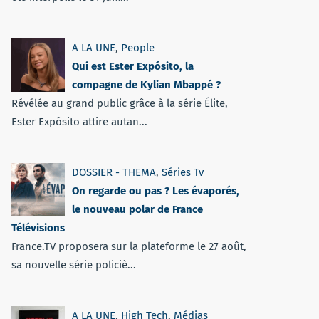
A LA UNE
,
People
Qui est Ester Expósito, la
compagne de Kylian Mbappé ?
Révélée au grand public grâce à la série Élite,
Ester Expósito attire autan...
DOSSIER - THEMA
,
Séries Tv
On regarde ou pas ? Les évaporés,
le nouveau polar de France
Télévisions
France.TV proposera sur la plateforme le 27 août,
sa nouvelle série policiè...
A LA UNE
,
High Tech
,
Médias