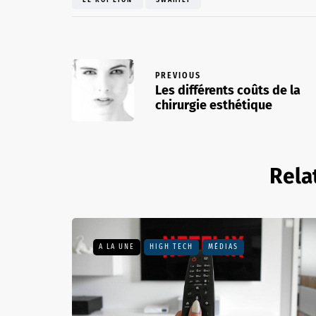
LE ROI LION
SWAHILI
PREVIOUS
Les différents coûts de la
chirurgie esthétique
Rela
A LA UNE
HIGH TECH
MÉDIAS