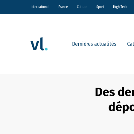
International
France
Culture
Sport
High Tech
Dernières actualités
Ca
Des de
dépo