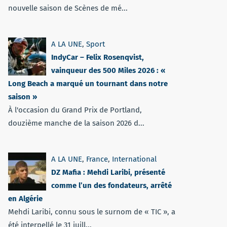
nouvelle saison de Scènes de mé...
A LA UNE
,
Sport
IndyCar – Felix Rosenqvist,
vainqueur des 500 Miles 2026 : «
Long Beach a marqué un tournant dans notre
saison »
À l'occasion du Grand Prix de Portland,
douzième manche de la saison 2026 d...
A LA UNE
,
France
,
International
DZ Mafia : Mehdi Laribi, présenté
comme l’un des fondateurs, arrêté
en Algérie
Mehdi Laribi, connu sous le surnom de « TIC », a
été interpellé le 31 juill...