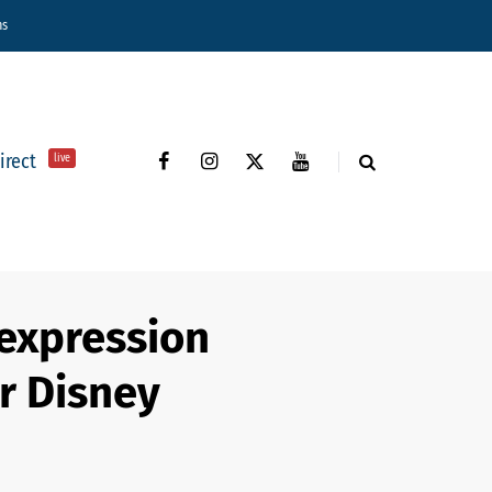
ns
direct
live
expression
r Disney