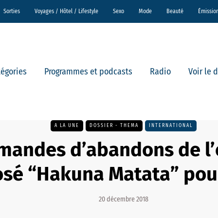
Sorties
Voyages / Hôtel / Lifestyle
Sexo
Mode
Beauté
Émissio
tégories
Programmes et podcasts
Radio
Voir le 
A LA UNE
DOSSIER - THEMA
INTERNATIONAL
mandes d’abandons de l’
sé “Hakuna Matata” pou
20 décembre 2018