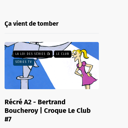
Ça vient de tomber
LA LOI DES SÉRIES 📺
LE CLUB
SÉRIES TV
Récré A2 - Bertrand
Boucheroy | Croque Le Club
#7