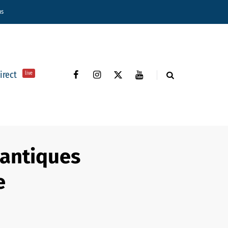
ns
direct
live
mantiques
e