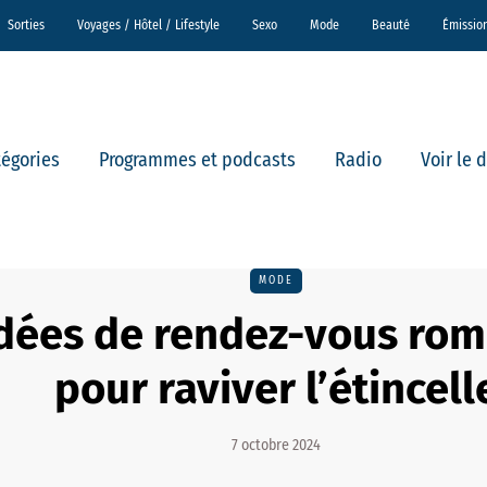
Sorties
Voyages / Hôtel / Lifestyle
Sexo
Mode
Beauté
Émissio
tégories
Programmes et podcasts
Radio
Voir le 
MODE
idées de rendez-vous ro
pour raviver l’étincell
7 octobre 2024