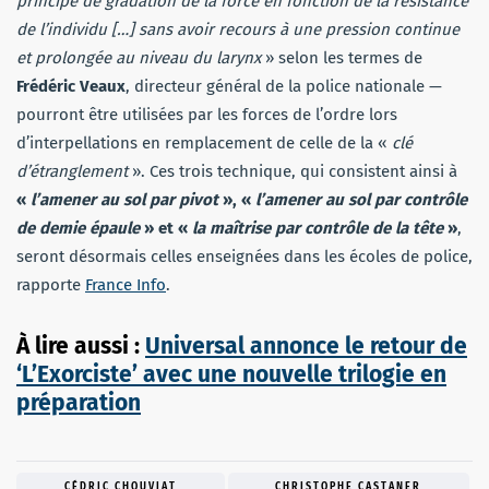
principe de gradation de la force en fonction de la résistance
de l’individu […] sans avoir recours à une pression continue
et prolongée au niveau du larynx
» selon les termes de
Frédéric Veaux
, directeur général de la police nationale —
pourront être utilisées par les forces de l’ordre lors
d’interpellations en remplacement de celle de la «
clé
d’étranglement
». Ces trois technique, qui consistent ainsi à
«
l’amener au sol par pivot
», «
l’amener au sol par contrôle
de demie épaule
» et «
la maîtrise par contrôle de la tête
»
,
seront désormais celles enseignées dans les écoles de police,
rapporte
France Info
.
À lire aussi :
Universal annonce le retour de
‘L’Exorciste’ avec une nouvelle trilogie en
préparation
CÉDRIC CHOUVIAT
CHRISTOPHE CASTANER