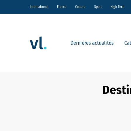
International
France
Culture
Sport
High Tech
Dernières actualités
Ca
Desti