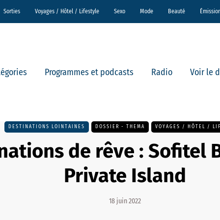
Sorties
Voyages / Hôtel / Lifestyle
Sexo
Mode
Beauté
Émissio
tégories
Programmes et podcasts
Radio
Voir le 
DESTINATIONS LOINTAINES
DOSSIER - THEMA
VOYAGES / HÔTEL / LI
nations de rêve : Sofitel
Private Island
18 juin 2022