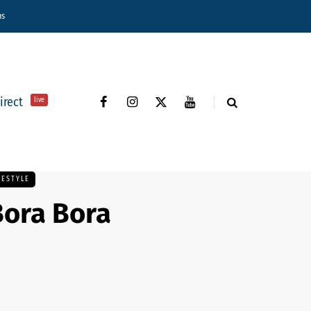
ns
direct
live
FESTYLE
 Bora Bora