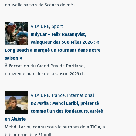
nouvelle saison de Scènes de mé...
A LA UNE
,
Sport
IndyCar – Felix Rosenqvist,
vainqueur des 500 Miles 2026 : «
Long Beach a marqué un tournant dans notre
saison »
À l'occasion du Grand Prix de Portland,
douzième manche de la saison 2026 d...
A LA UNE
,
France
,
International
DZ Mafia : Mehdi Laribi, présenté
comme l’un des fondateurs, arrêté
en Algérie
Mehdi Laribi, connu sous le surnom de « TIC », a
été interpellé le 31 juill...