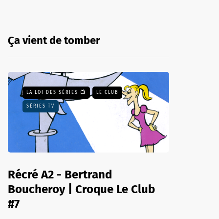
Ça vient de tomber
LA LOI DES SÉRIES 📺
LE CLUB
SÉRIES TV
Récré A2 - Bertrand
Boucheroy | Croque Le Club
#7