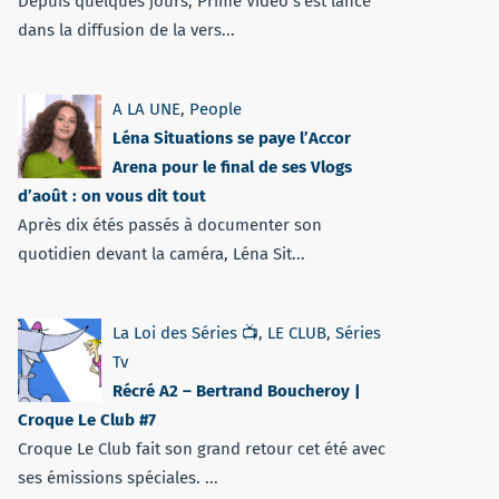
Depuis quelques jours, Prime Vidéo s'est lancé
dans la diffusion de la vers...
A LA UNE
,
People
Léna Situations se paye l’Accor
Arena pour le final de ses Vlogs
d’août : on vous dit tout
Après dix étés passés à documenter son
quotidien devant la caméra, Léna Sit...
La Loi des Séries 📺
,
LE CLUB
,
Séries
Tv
Récré A2 – Bertrand Boucheroy |
Croque Le Club #7
Croque Le Club fait son grand retour cet été avec
ses émissions spéciales. ...