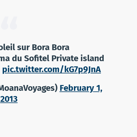
leil sur Bora Bora
a du Sofitel Private island
pic.twitter.com/kG7p9JnA
MoanaVoyages)
February 1,
2013