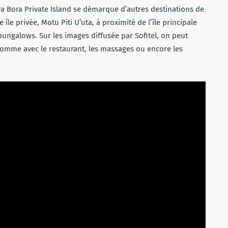
ora Bora Private Island se démarque d’autres destinations de
e île privée, Motu Piti U’uta, à proximité de l’île principale
bungalows. Sur les images diffusée par Sofitel, on peut
 comme avec le restaurant, les massages ou encore les