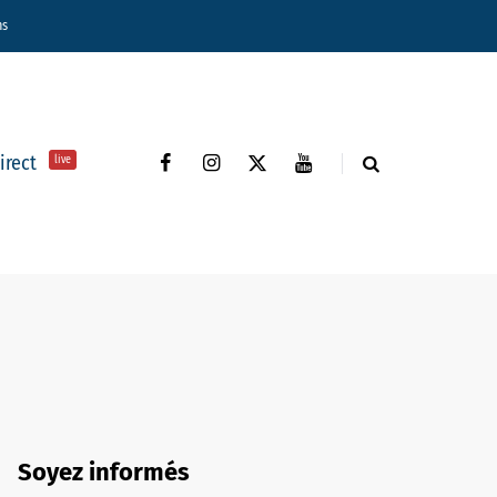
ns
direct
live
Soyez informés