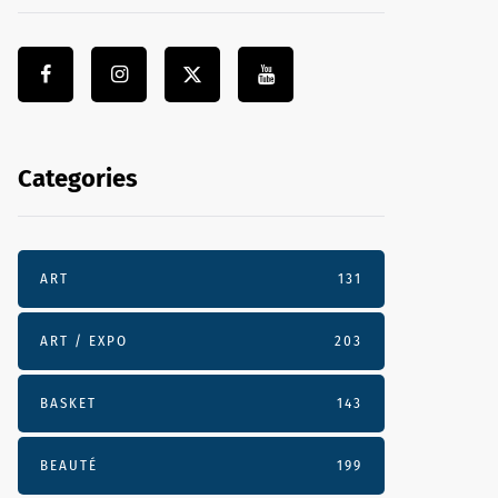
Categories
ART
131
ART / EXPO
203
BASKET
143
BEAUTÉ
199