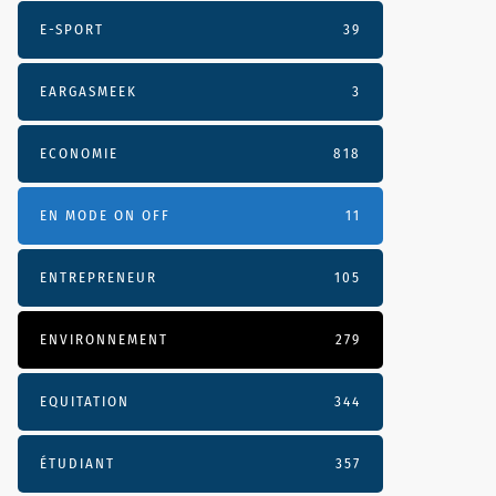
E-SPORT
39
EARGASMEEK
3
ECONOMIE
818
EN MODE ON OFF
11
ENTREPRENEUR
105
ENVIRONNEMENT
279
EQUITATION
344
ÉTUDIANT
357