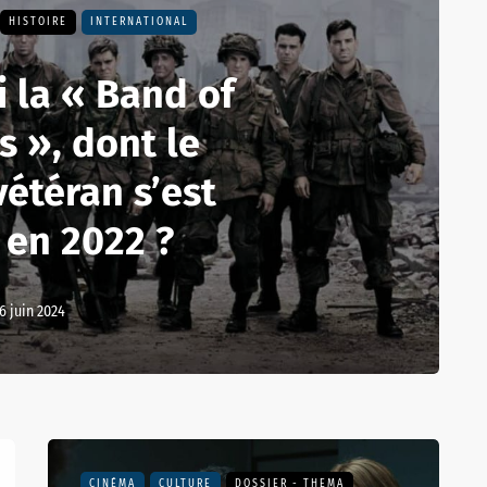
HISTOIRE
INTERNATIONAL
i la « Band of
s », dont le
vétéran s’est
 en 2022 ?
6 juin 2024
CINÉMA
CULTURE
DOSSIER - THEMA