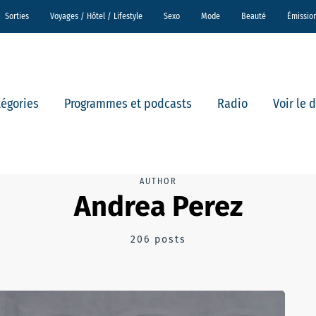
Sorties
Voyages / Hôtel / Lifestyle
Sexo
Mode
Beauté
Émissio
tégories
Programmes et podcasts
Radio
Voir le 
AUTHOR
Andrea Perez
206 posts