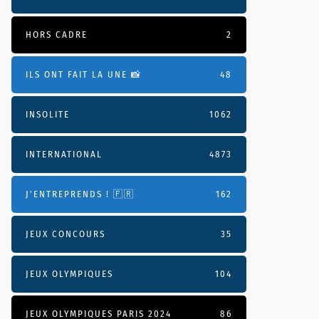
HORS CADRE
2
ILS ONT FAIT LA UNE 📸
48
INSOLITE
1062
INTERNATIONAL
4873
J'ENTREPRENDS ! 🇫🇷
162
JEUX CONCOURS
35
JEUX OLYMPIQUES
104
JEUX OLYMPIQUES PARIS 2024
86