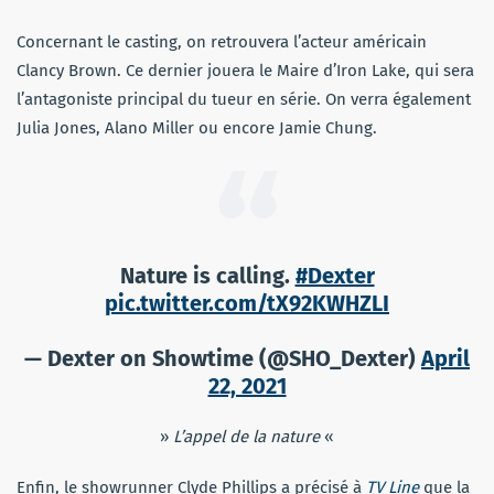
Concernant le casting, on retrouvera l’acteur américain
Clancy Brown. Ce dernier jouera le Maire d’Iron Lake, qui sera
l’antagoniste principal du tueur en série. On verra également
Julia Jones, Alano Miller ou encore Jamie Chung.
Nature is calling.
#Dexter
pic.twitter.com/tX92KWHZLI
— Dexter on Showtime (@SHO_Dexter)
April
22, 2021
»
L’appel de la nature
«
Enfin, le showrunner Clyde Phillips a précisé à
TV Line
que la