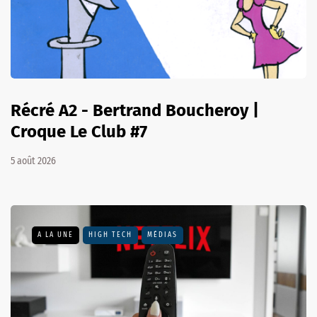
Récré A2 - Bertrand Boucheroy |
Croque Le Club #7
5 août 2026
A LA UNE
HIGH TECH
MÉDIAS