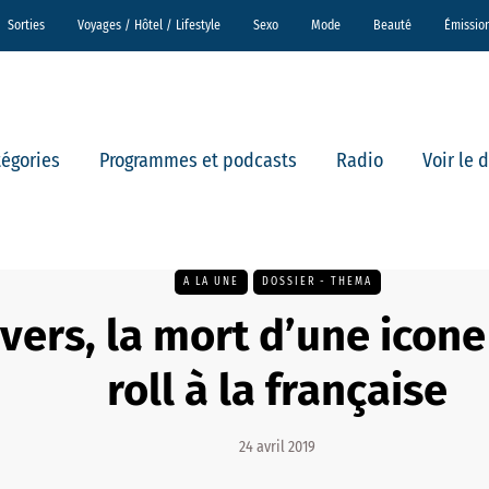
Sorties
Voyages / Hôtel / Lifestyle
Sexo
Mode
Beauté
Émissio
tégories
Programmes et podcasts
Radio
Voir le 
A LA UNE
DOSSIER - THEMA
ivers, la mort d’une icon
roll à la française
24 avril 2019