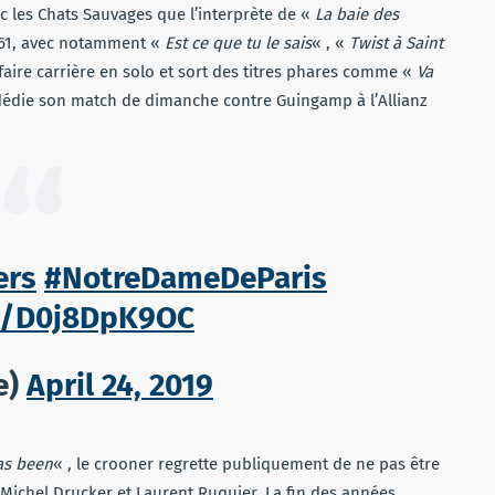
ec les Chats Sauvages que l’interprète de «
La baie des
961, avec notamment «
Est ce que tu le sais
« , «
Twist à Saint
 faire carrière en solo et sort des titres phares comme «
Va
 dédie son match de dimanche contre Guingamp à l’Allianz
ers
#NotreDameDeParis
om/D0j8DpK9OC
e)
April 24, 2019
as been
« , le crooner regrette publiquement de ne pas être
 Michel Drucker et Laurent Ruquier. La fin des années