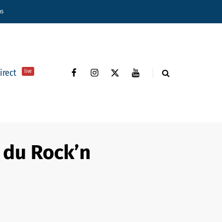
ns
direct
live
e du Rock’n