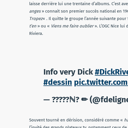
laisse derrière lui une trentaine d’albums. C’est av
anges
» connait son premier succès national en 1
Tropez
« . Il quitte le groupe l’année suivante pour
t’en
» ou «
Viens me faire oublier
». L’OGC Nice lui
Riviera.
Info very Dick
#DickRiv
#dessin
pic.twitter.c
— ?????ℕ? ✏ (@fdelign
Souvent tourné en dérision, considéré comme «
h
l’invité des grands plateaux tv, notamment ceux de