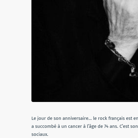
Le jour de son anniversaire… le rock français est en
a succombé à un cancer à l’âge de 74 ans. C’est so
sociaux.