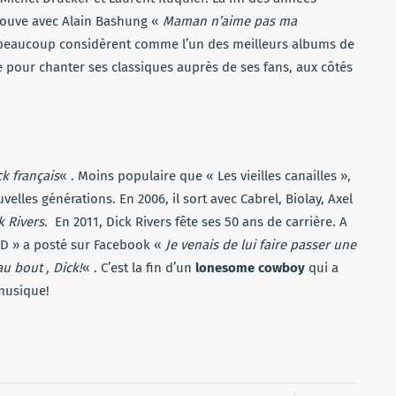
etrouve avec Alain Bashung «
Maman n’aime pas ma
beaucoup considèrent comme l’un des meilleurs albums de
re pour chanter ses classiques auprès de ses fans, aux côtés
ck français
« . Moins populaire que « Les vieilles canailles »,
uvelles générations. En 2006, il sort avec Cabrel, Biolay, Axel
k Rivers
. En 2011, Dick Rivers fête ses 50 ans de carrière. A
3D » a posté sur Facebook «
Je venais de lui faire passer une
u bout , Dick!
« . C’est la fin d’un
lonesome cowboy
qui a
musique!