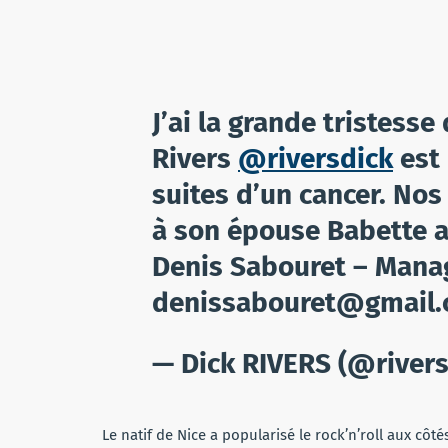
J’ai la grande tristess
Rivers
@riversdick
est 
suites d’un cancer. No
à son épouse Babette ai
Denis Sabouret – Mana
denissabouret@gmail
— Dick RIVERS (@river
Le natif de Nice a popularisé le rock’n’roll aux côt