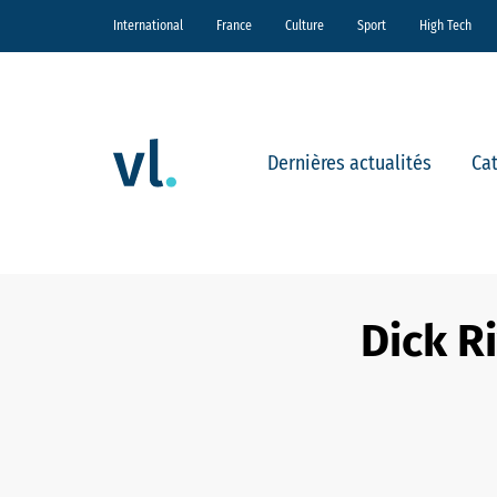
International
France
Culture
Sport
High Tech
Dernières actualités
Ca
Dick R