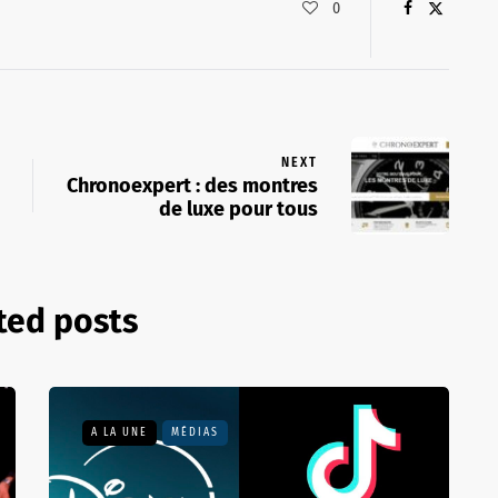
0
NEXT
Chronoexpert : des montres
de luxe pour tous
ted posts
A LA UNE
MÉDIAS