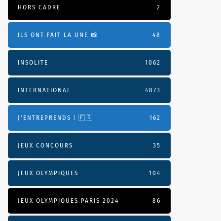
HORS CADRE
2
ILS ONT FAIT LA UNE 📸
48
INSOLITE
1062
INTERNATIONAL
4873
J'ENTREPRENDS ! 🇫🇷
162
JEUX CONCOURS
35
JEUX OLYMPIQUES
104
JEUX OLYMPIQUES PARIS 2024
86