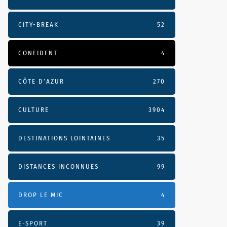
CITY-BREAK
52
CONFIDENT
4
CÔTE D’AZUR
270
CULTURE
3904
DESTINATIONS LOINTAINES
35
DISTANCES INCONNUES
99
DROP LE MIC
4
E-SPORT
39