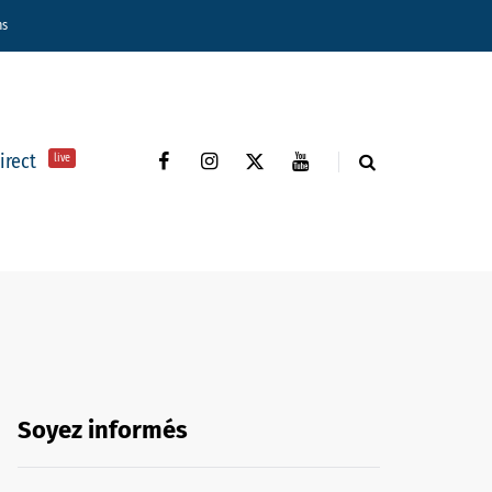
ns
direct
live
Soyez informés