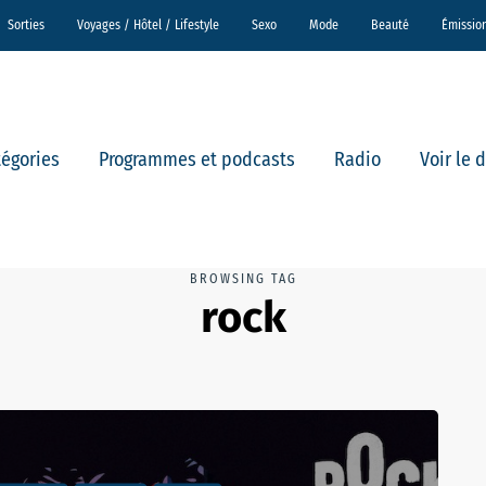
Sorties
Voyages / Hôtel / Lifestyle
Sexo
Mode
Beauté
Émissio
tégories
Programmes et podcasts
Radio
Voir le 
BROWSING TAG
rock