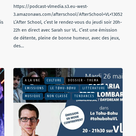
https://podcast-vlmedia.s3.eu-west-
3.amazonaws.com/afterschool/AfterSchool+VL+130521.mp3
is
L’After School, c’est le rendez-vous du jeudi soir 20h-
22h en direct avec Sarah sur VL. C’est une émission
de détente, pleine de bonne humeur, avec des jeux,
des…
A LA UNE
CULTURE
DOSSIER - THEMA
EMISSIONS
LE TØHU-BØHU
LITTÉRATURE
MUSIQUE
NON CLASSÉ
TENDANCES