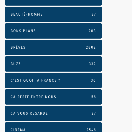
BEAUTÉ-HOMME
37
BONS PLANS
283
BRÈVES
2802
BUZZ
332
C'EST QUOI TA FRANCE ?
30
CA RESTE ENTRE NOUS
56
CA VOUS REGARDE
27
CINÉMA
2546