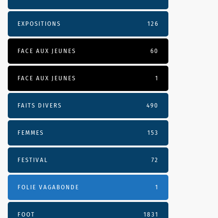
EXPOSITIONS
126
FACE AUX JEUNES
60
FACE AUX JEUNES
1
FAITS DIVERS
490
FEMMES
153
FESTIVAL
72
FOLIE VAGABONDE
1
FOOT
1831