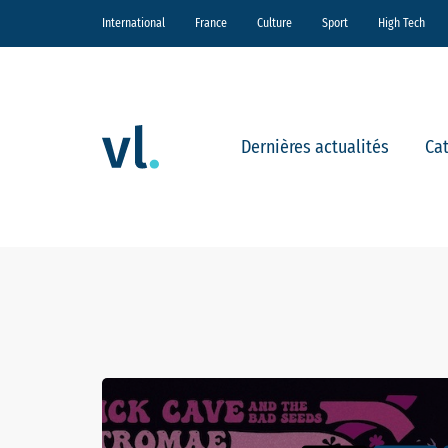
International
France
Culture
Sport
High Tech
Dernières actualités
Ca