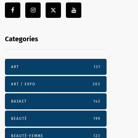
Categories
ART
131
ART / EXPO
203
BASKET
143
BEAUTÉ
199
BEAUTÉ-FEMME
123