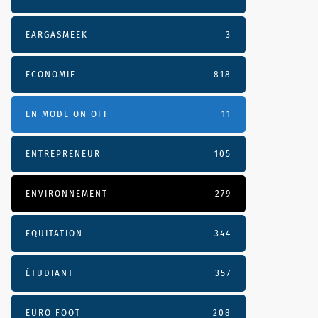
EARGASMEEK
3
ECONOMIE
818
EN MODE ON OFF
11
ENTREPRENEUR
105
ENVIRONNEMENT
279
EQUITATION
344
ÉTUDIANT
357
EURO FOOT
208